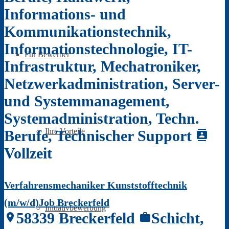
Informations- und
Kommunikationstechnik,
Informationstechnologie, IT-
Für Bewerber
Infrastruktur, Mechatroniker,
Netzwerkadministration, Server-
und Systemmanagement,
Systemadministration, Techn.
Ihre Vorteile
Berufe, Technischer Support
contacts
Vollzeit
Verfahrensmechaniker Kunststofftechnik
(m/w/d)Job Breckerfeld
Initiativbewerbung
58339 Breckerfeld
Schicht,
location_on
work