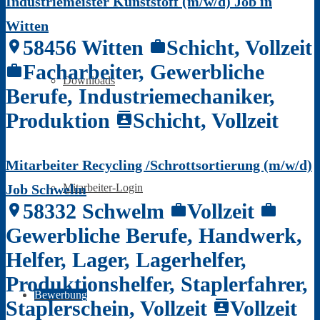
Industriemeister Kunststoff (m/w/d) Job in
Witten
58456 Witten
Schicht, Vollzeit
location_on
work
Facharbeiter, Gewerbliche
work
Downloads
Berufe, Industriemechaniker,
Produktion
Schicht, Vollzeit
contacts
Mitarbeiter Recycling /Schrottsortierung (m/w/d)
Job Schwelm
Mitarbeiter-Login
58332 Schwelm
Vollzeit
location_on
work
work
Gewerbliche Berufe, Handwerk,
Helfer, Lager, Lagerhelfer,
Produktionshelfer, Staplerfahrer,
Bewerbung
Staplerschein, Vollzeit
Vollzeit
contacts