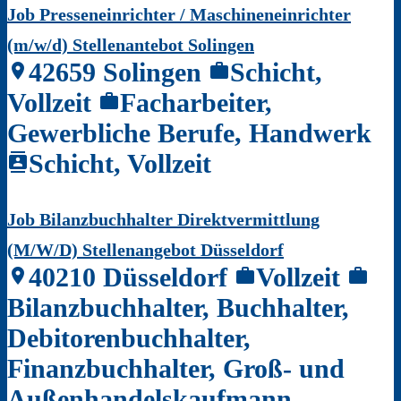
Job Presseneinrichter / Maschineneinrichter
(m/w/d) Stellenantebot Solingen
42659 Solingen
Schicht,
location_on
work
Vollzeit
Facharbeiter,
work
Gewerbliche Berufe, Handwerk
Schicht, Vollzeit
contacts
Job Bilanzbuchhalter Direktvermittlung
(M/W/D) Stellenangebot Düsseldorf
40210 Düsseldorf
Vollzeit
location_on
work
work
Bilanzbuchhalter, Buchhalter,
Debitorenbuchhalter,
Finanzbuchhalter, Groß- und
Außenhandelskaufmann