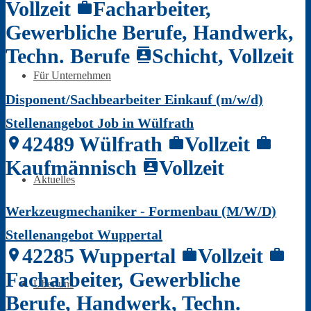
Vollzeit
Facharbeiter,
work
Gewerbliche Berufe, Handwerk,
Techn. Berufe
Schicht, Vollzeit
contacts
Für Unternehmen
Disponent/Sachbearbeiter Einkauf (m/w/d)
Stellenangebot Job in Wülfrath
42489 Wülfrath
Vollzeit
location_on
work
work
Kaufmännisch
Vollzeit
contacts
Aktuelles
Werkzeugmechaniker - Formenbau (M/W/D)
Stellenangebot Wuppertal
42285 Wuppertal
Vollzeit
location_on
work
work
Facharbeiter, Gewerbliche
Über uns
Berufe, Handwerk, Techn.