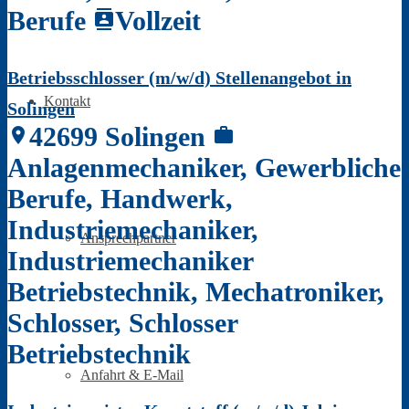
Berufe
Vollzeit
contacts
Betriebsschlosser (m/w/d) Stellenangebot in
Kontakt
Solingen
42699 Solingen
location_on
work
Anlagenmechaniker, Gewerbliche
Berufe, Handwerk,
Industriemechaniker,
Ansprechpartner
Industriemechaniker
Betriebstechnik, Mechatroniker,
Schlosser, Schlosser
Betriebstechnik
Anfahrt & E-Mail