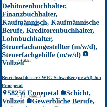
Debitorenbuchhalter,
Finanzbuchhalter,
Kaufmännisch, Kaufmännische
Radevormwald
Berufe, Kreditorenbuchhalter,
Lohnbuchhalter,
Steuerfachangestellter (m/w/d),
Steuerfachgehilfe (m/w/d)
contacts
Hilden
Vollzeit
Betriebsschlosser / WIG-Schweißer (m/w/d) Job
Ennepetal
58256 Ennepetal
Schicht,
location_on
work
Heiligenhaus
Vollzeit
Gewerbliche Berufe,
work