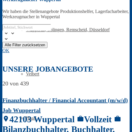
Wir haben die Stellenangebote Produktionshelfer, Lagerfacharbeiter,
Werkzeugmacher in Wuppertal
Wuppertal, Solingen, Remscheid, Düsseldorf
Alle Filter zurücksetzen
OK
UNSERE JOBANGEBOTE
Velbert
20 von 439
Finanzbuchhalter / Financial Accountant (m/w/d)
Job Wuppertal
42103 Wuppertal
Vollzeit
location_on
work
work
Haan
Bilanzbuchhalter, Buchhalter,