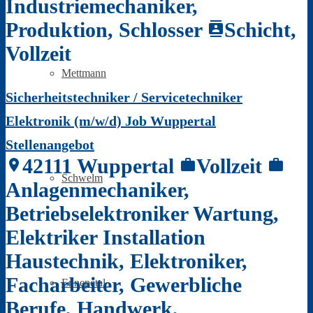
Industriemechaniker,
Produktion, Schlosser
Schicht,
contacts
Vollzeit
Mettmann
Sicherheitstechniker / Servicetechniker
Elektronik (m/w/d) Job Wuppertal
Stellenangebot
42111 Wuppertal
Vollzeit
location_on
work
work
Schwelm
Anlagenmechaniker,
Betriebselektroniker Wartung,
Elektriker Installation
Haustechnik, Elektroniker,
Facharbeiter, Gewerbliche
Ennepetal
Berufe, Handwerk,