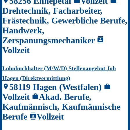
58256 Ennepetal
Vollzeit
location_on
work
work
Drehtechnik, Facharbeiter,
Frästechnik, Gewerbliche Berufe,
Handwerk,
Zerspanungsmechaniker
contacts
Vollzeit
Lohnbuchhalter (M/W/D) Stellenangebot Job
Hagen (Direktvermittlung)
58119 Hagen (Westfalen)
location_on
work
Vollzeit
Akad. Berufe,
work
Kaufmännisch, Kaufmännische
Berufe
Vollzeit
contacts