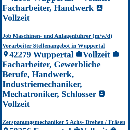
Facharbeiter, Handwerk
contacts
Vollzeit
Job Maschinen- und Anlagenführer (m/w/d)
Vorarbeiter Stellenangebot in Wuppertal
42279 Wuppertal
Vollzeit
location_on
work
work
Facharbeiter, Gewerbliche
Berufe, Handwerk,
Industriemechaniker,
Mechatroniker, Schlosser
contacts
Vollzeit
Zerspanungsmechaniker 5 Achs- Drehen / Fräsen