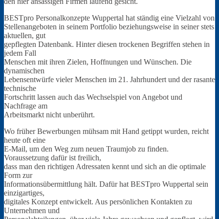
den hier ansässigen Firmen laufend gesicht.
BESTpro Personalkonzepte Wuppertal hat ständig eine Vielzahl von
Stellenangeboten in seinem Portfolio beziehungsweise in seiner stets
aktuellen, gut
gepflegten Datenbank. Hinter diesen trockenen Begriffen stehen in
jedem Fall
Menschen mit ihren Zielen, Hoffnungen und Wünschen. Die
dynamischen
Lebensentwürfe vieler Menschen im 21. Jahrhundert und der rasante
technische
Fortschritt lassen auch das Wechselspiel von Angebot und
Nachfrage am
Arbeitsmarkt nicht unberührt.
Wo früher Bewerbungen mühsam mit Hand getippt wurden, reicht
heute oft eine
E-Mail, um den Weg zum neuen Traumjob zu finden.
Voraussetzung dafür ist freilich,
dass man den richtigen Adressaten kennt und sich an die optimale
Form zur
Informationsübermittlung hält. Dafür hat BESTpro Wuppertal sein
einzigartiges,
digitales Konzept entwickelt. Aus persönlichen Kontakten zu
Unternehmen und