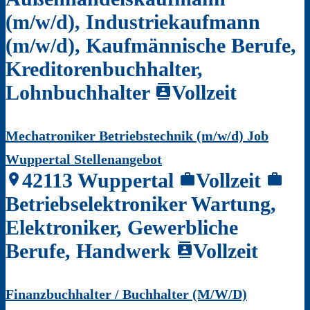
(m/w/d), Industriekaufmann
(m/w/d), Kaufmännische Berufe,
Kreditorenbuchhalter,
Lohnbuchhalter
Vollzeit
contacts
Mechatroniker Betriebstechnik (m/w/d) Job
Wuppertal Stellenangebot
42113 Wuppertal
Vollzeit
location_on
work
work
Betriebselektroniker Wartung,
Elektroniker, Gewerbliche
Berufe, Handwerk
Vollzeit
contacts
Finanzbuchhalter / Buchhalter (M/W/D)