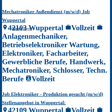
Mechatroniker Außendienst (m/w/d) Job
Wuppertal
42103 Wuppertal
Vollzeit
location_on
work
work
Menü
Menü
Anlagenmechaniker,
Betriebselektroniker Wartung,
Elektroniker, Facharbeiter,
Gewerbliche Berufe, Handwerk,
Mechatroniker, Schlosser, Techn.
Berufe
Vollzeit
contacts
Job Elektroniker - Produktion gesucht (m/w/d)
Stellenangebot in Wuppertal:
42109 Wuppertal
Vollzeit
location_on
work
work