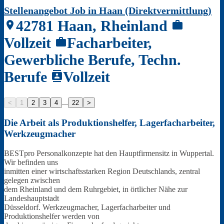
Stellenangebot Job in Haan (Direktvermittlung)
42781 Haan, Rheinland
location_on
work
Vollzeit
Facharbeiter,
work
Gewerbliche Berufe, Techn.
Berufe
Vollzeit
contacts
...
<
1
2
3
4
22
>
Die
Arbeit als Produktionshelfer, Lagerfacharbeiter,
Werkzeugmacher
BESTpro Personalkonzepte hat den Hauptfirmensitz in Wuppertal.
Wir befinden uns
inmitten einer wirtschaftsstarken Region Deutschlands, zentral
gelegen zwischen
dem Rheinland und dem Ruhrgebiet, in örtlicher Nähe zur
Landeshauptstadt
Düsseldorf. Werkzeugmacher, Lagerfacharbeiter und
Produktionshelfer werden von