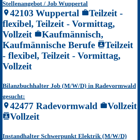
Stellenangebot / Job Wuppertal
42103 Wuppertal
Teilzeit -
location_on
work
flexibel, Teilzeit - Vormittag,
Vollzeit
Kaufmännisch,
work
Kaufmännische Berufe
Teilzeit
contacts
- flexibel, Teilzeit - Vormittag,
Vollzeit
Bilanzbuchhalter Job (M/W/D) in Radevormwald
gesucht:
42477 Radevormwald
Vollzeit
location_on
work
Vollzeit
contacts
Instandhalter Schwerpunkt Elektrik (M/W/D)