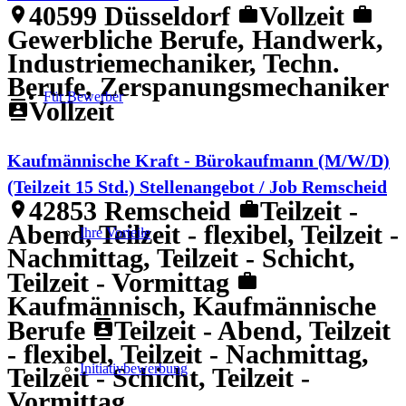
40599 Düsseldorf
Vollzeit
location_on
work
work
Gewerbliche Berufe, Handwerk,
Industriemechaniker, Techn.
Berufe, Zerspanungsmechaniker
Für Bewerber
Vollzeit
contacts
Kaufmännische Kraft - Bürokaufmann (M/W/D)
(Teilzeit 15 Std.) Stellenangebot / Job Remscheid
42853 Remscheid
Teilzeit -
location_on
work
Abend, Teilzeit - flexibel, Teilzeit -
Ihre Vorteile
Nachmittag, Teilzeit - Schicht,
Teilzeit - Vormittag
work
Kaufmännisch, Kaufmännische
Berufe
Teilzeit - Abend, Teilzeit
contacts
- flexibel, Teilzeit - Nachmittag,
Initiativbewerbung
Teilzeit - Schicht, Teilzeit -
Vormittag