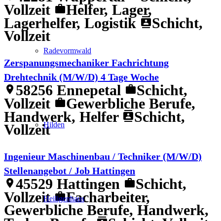
Vollzeit
Helfer, Lager,
work
Lagerhelfer, Logistik
Schicht,
contacts
Vollzeit
Radevormwald
Zerspanungsmechaniker Fachrichtung
Drehtechnik (M/W/D) 4 Tage Woche
58256 Ennepetal
Schicht,
location_on
work
Vollzeit
Gewerbliche Berufe,
work
Handwerk, Helfer
Schicht,
contacts
Hilden
Vollzeit
Ingenieur Maschinenbau / Techniker (M/W/D)
Stellenangebot / Job Hattingen
45529 Hattingen
Schicht,
location_on
work
Vollzeit
Facharbeiter,
work
Heiligenhaus
Gewerbliche Berufe, Handwerk,