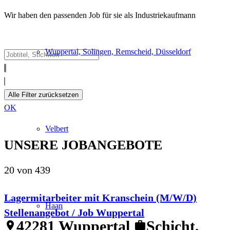
Wir haben den passenden Job für sie als Industriekaufmann
Wuppertal, Solingen, Remscheid, Düsseldorf
Alle Filter zurücksetzen
OK
Velbert
UNSERE JOBANGEBOTE
20 von 439
Lagermitarbeiter mit Kranschein (M/W/D)
Haan
Stellenangebot / Job Wuppertal
42281 Wuppertal
Schicht,
location_on
work