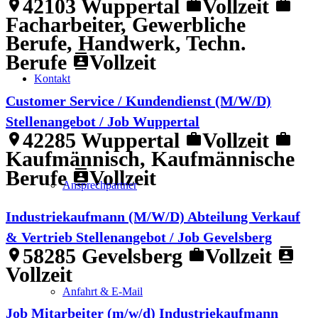
42103 Wuppertal
Vollzeit
location_on
work
work
Facharbeiter, Gewerbliche
Berufe, Handwerk, Techn.
Berufe
Vollzeit
contacts
Kontakt
Customer Service / Kundendienst (M/W/D)
Stellenangebot / Job Wuppertal
42285 Wuppertal
Vollzeit
location_on
work
work
Kaufmännisch, Kaufmännische
Berufe
Vollzeit
contacts
Ansprechpartner
Industriekaufmann (M/W/D) Abteilung Verkauf
& Vertrieb Stellenangebot / Job Gevelsberg
58285 Gevelsberg
Vollzeit
location_on
work
contacts
Vollzeit
Anfahrt & E-Mail
Job Mitarbeiter (m/w/d) Industriekaufmann