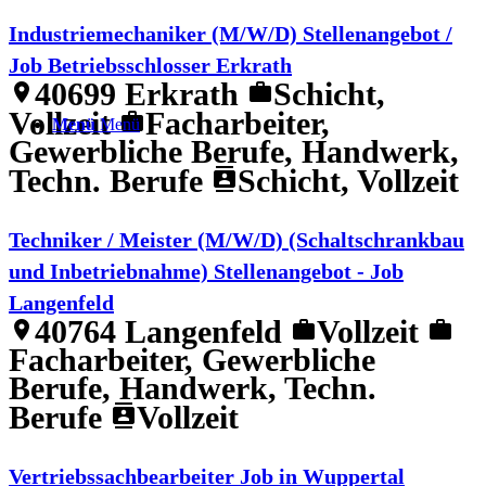
Industriemechaniker (M/W/D) Stellenangebot /
Job Betriebsschlosser Erkrath
40699 Erkrath
Schicht,
location_on
work
Vollzeit
Facharbeiter,
work
Menü
Menü
Gewerbliche Berufe, Handwerk,
Techn. Berufe
Schicht, Vollzeit
contacts
Techniker / Meister (M/W/D) (Schaltschrankbau
und Inbetriebnahme) Stellenangebot - Job
Langenfeld
40764 Langenfeld
Vollzeit
location_on
work
work
Facharbeiter, Gewerbliche
Berufe, Handwerk, Techn.
Berufe
Vollzeit
contacts
Vertriebssachbearbeiter Job in Wuppertal