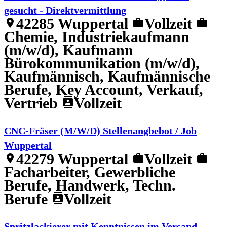
gesucht - Direktvermittlung
42285 Wuppertal
Vollzeit
location_on
work
work
Chemie, Industriekaufmann
(m/w/d), Kaufmann
Bürokommunikation (m/w/d),
Kaufmännisch, Kaufmännische
Berufe, Key Account, Verkauf,
Vertrieb
Vollzeit
contacts
CNC-Fräser (M/W/D) Stellenangbebot / Job
Wuppertal
42279 Wuppertal
Vollzeit
location_on
work
work
Facharbeiter, Gewerbliche
Berufe, Handwerk, Techn.
Berufe
Vollzeit
contacts
Spritzlackierer mit Kenntnissen im Versand