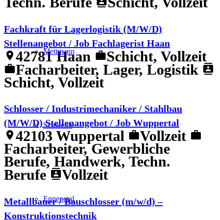
Techn. Berufe
Schicht, Vollzeit
contacts
Fachkraft für Lagerlogistik (M/W/D)
Stellenangebot / Job Fachlagerist Haan
Mettmann
42781 Haan
Schicht, Vollzeit
location_on
work
Facharbeiter, Lager, Logistik
work
contacts
Schicht, Vollzeit
Schlosser / Industrimechaniker / Stahlbau
(M/W/D) Stellenangebot / Job Wuppertal
Schwelm
42103 Wuppertal
Vollzeit
location_on
work
work
Facharbeiter, Gewerbliche
Berufe, Handwerk, Techn.
Berufe
Vollzeit
contacts
Ennepetal
Metallbauer / Bauschlosser (m/w/d) –
Konstruktionstechnik