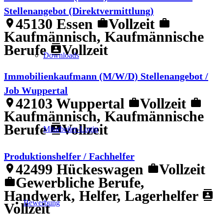
Stellenangebot (Direktvermittlung)
45130 Essen
Vollzeit
location_on
work
work
Kaufmännisch, Kaufmännische
Berufe
Vollzeit
contacts
Downloads
Immobilienkaufmann (M/W/D) Stellenangebot /
Job Wuppertal
42103 Wuppertal
Vollzeit
location_on
work
work
Kaufmännisch, Kaufmännische
Berufe
Vollzeit
contacts
Mitarbeiter-Login
Produktionshelfer / Fachhelfer
42499 Hückeswagen
Vollzeit
location_on
work
Gewerbliche Berufe,
work
Handwerk, Helfer, Lagerhelfer
contacts
Bewerbung
Vollzeit