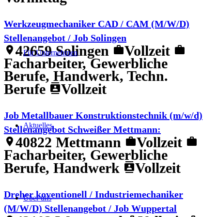
Werkzeugmechaniker CAD / CAM (M/W/D)
Stellenangebot / Job Solingen
42659 Solingen
Vollzeit
location_on
work
work
Für Unternehmen
Facharbeiter, Gewerbliche
Berufe, Handwerk, Techn.
Berufe
Vollzeit
contacts
Job Metallbauer Konstruktionstechnik (m/w/d)
Aktuelles
Stellenangebot Schweißer Mettmann:
40822 Mettmann
Vollzeit
location_on
work
work
Facharbeiter, Gewerbliche
Berufe, Handwerk
Vollzeit
contacts
Dreher koventionell / Industriemechaniker
Über uns
(M/W/D) Stellenangebot / Job Wuppertal