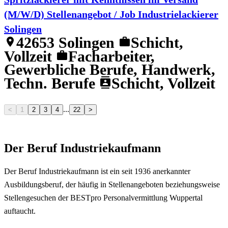
(M/W/D) Stellenangebot / Job Industrielackierer
Solingen
42653 Solingen
Schicht,
location_on
work
Vollzeit
Facharbeiter,
work
Gewerbliche Berufe, Handwerk,
Techn. Berufe
Schicht, Vollzeit
contacts
...
<
1
2
3
4
22
>
Der Beruf Industriekaufmann
Der Beruf Industriekaufmann ist ein seit 1936 anerkannter
Ausbildungsberuf, der häufig in Stellenangeboten beziehungsweise
Stellengesuchen der BESTpro Personalvermittlung Wuppertal
auftaucht.