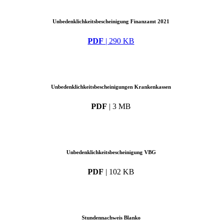
Unbedenklichkeits­bescheinigung Finanzamt 2021
PDF
| 290 KB
Unbedenklichkeits­bescheinigungen Krankenkassen
PDF
| 3 MB
Unbedenklichkeits­bescheinigung VBG
PDF
| 102 KB
Stundennachweis Blanko