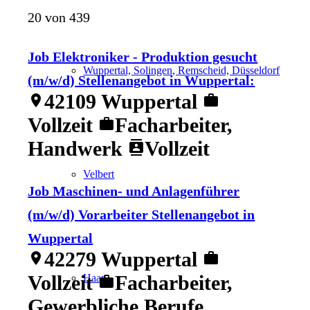
20 von 439
Job Elektroniker - Produktion gesucht
Wuppertal, Solingen, Remscheid, Düsseldorf
(m/w/d) Stellenangebot in Wuppertal:
42109 Wuppertal
location_on
work
Vollzeit
Facharbeiter,
work
Handwerk
Vollzeit
contacts
Velbert
Job Maschinen- und Anlagenführer
(m/w/d) Vorarbeiter Stellenangebot in
Wuppertal
42279 Wuppertal
location_on
work
Vollzeit
Facharbeiter,
Haan
work
Gewerbliche Berufe,