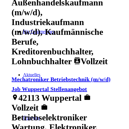
Außenhandelskaufmann
(m/w/d),
Industriekaufmann
(m/w/d), Kaufmännische
Für Unternehmen
Berufe,
Kreditorenbuchhalter,
Lohnbuchhalter
Vollzeit
contacts
Aktuelles
Mechatroniker Betriebstechnik (m/w/d)
Job Wuppertal Stellenangebot
42113 Wuppertal
location_on
work
Vollzeit
work
Betriebselektroniker
Über uns
Wartung, Elektroniker,