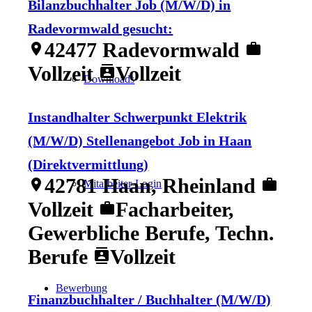
Bilanzbuchhalter Job (M/W/D) in
Radevormwald gesucht:
42477 Radevormwald
location_on
work
Vollzeit
Vollzeit
contacts
Downloads
Instandhalter Schwerpunkt Elektrik
(M/W/D) Stellenangebot Job in Haan
(Direktvermittlung)
42781 Haan, Rheinland
location_on
work
Mitarbeiter-Login
Vollzeit
Facharbeiter,
work
Gewerbliche Berufe, Techn.
Berufe
Vollzeit
contacts
Bewerbung
Finanzbuchhalter / Buchhalter (M/W/D)