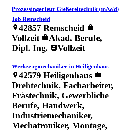
Prozessingenieur Gießereitechnik (m/w/d)
Job Remscheid
42857 Remscheid
location_on
work
Vollzeit
Akad. Berufe,
work
Dipl. Ing.
Vollzeit
contacts
Werkzeugmechaniker in Heiligenhaus
42579 Heiligenhaus
location_on
work
Drehtechnik, Facharbeiter,
Frästechnik, Gewerbliche
Berufe, Handwerk,
Industriemechaniker,
Mechatroniker, Montage,