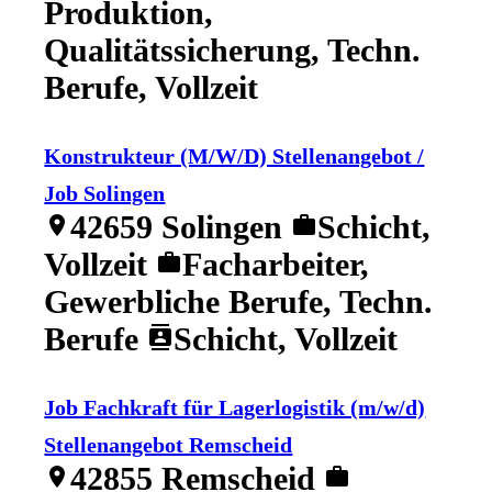
Produktion,
Qualitätssicherung, Techn.
Berufe, Vollzeit
Konstrukteur (M/W/D) Stellenangebot /
Job Solingen
42659 Solingen
Schicht,
location_on
work
Vollzeit
Facharbeiter,
work
Gewerbliche Berufe, Techn.
Berufe
Schicht, Vollzeit
contacts
Job Fachkraft für Lagerlogistik (m/w/d)
Stellenangebot Remscheid
42855 Remscheid
location_on
work