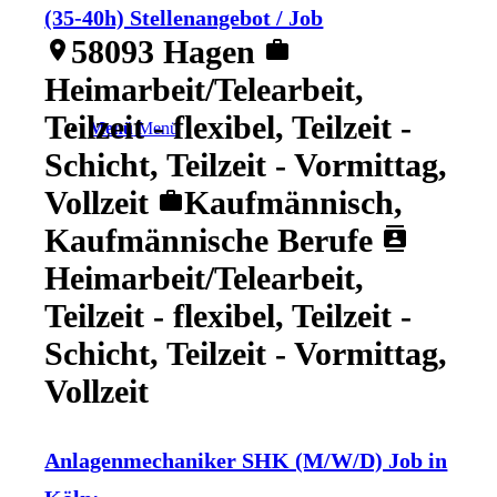
(35-40h) Stellenangebot / Job
58093 Hagen
location_on
work
Heimarbeit/Telearbeit,
Teilzeit - flexibel, Teilzeit -
Menü
Menü
Schicht, Teilzeit - Vormittag,
Vollzeit
Kaufmännisch,
work
Kaufmännische Berufe
contacts
Heimarbeit/Telearbeit,
Teilzeit - flexibel, Teilzeit -
Schicht, Teilzeit - Vormittag,
Vollzeit
Anlagenmechaniker SHK (M/W/D) Job in