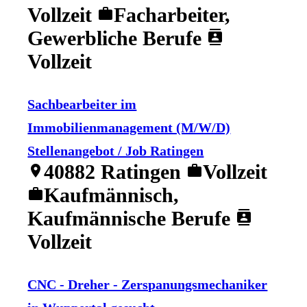
Vollzeit
Facharbeiter,
work
Gewerbliche Berufe
contacts
Vollzeit
Sachbearbeiter im
Immobilienmanagement (M/W/D)
Stellenangebot / Job Ratingen
40882 Ratingen
Vollzeit
location_on
work
Kaufmännisch,
work
Kaufmännische Berufe
contacts
Vollzeit
CNC - Dreher - Zerspanungsmechaniker