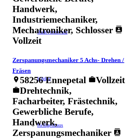
Handwerk,
Industriemechaniker,
Mechatroniker, Schlosser
contacts
Radevormwald
Vollzeit
Zerspanungsmechaniker 5 Achs- Drehen /
Fräsen
58256 Ennepetal
Vollzeit
location_on
work
Hilden
Drehtechnik,
work
Facharbeiter, Frästechnik,
Gewerbliche Berufe,
Handwerk,
Heiligenhaus
Zerspanungsmechaniker
contacts