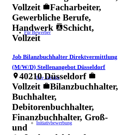
Vollzeit
Facharbeiter,
work
Gewerbliche Berufe,
Handwerk
Schicht,
contacts
Für Bewerber
Vollzeit
Job Bilanzbuchhalter Direktvermittlung
(M/W/D) Stellenangebot Düsseldorf
40210 Düsseldorf
location_on
work
Ihre Vorteile
Vollzeit
Bilanzbuchhalter,
work
Buchhalter,
Debitorenbuchhalter,
Finanzbuchhalter, Groß-
Initiativbewerbung
und