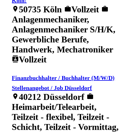
Köln:
50735 Köln
Vollzeit
location_on
work
work
Anlagenmechaniker,
Anlagenmechaniker S/H/K,
Gewerbliche Berufe,
Handwerk, Mechatroniker
Vollzeit
contacts
Finanzbuchhalter / Buchhalter (M/W/D)
Stellenangebot / Job Düsseldorf
40212 Düsseldorf
location_on
work
Heimarbeit/Telearbeit,
Teilzeit - flexibel, Teilzeit -
Schicht, Teilzeit - Vormittag,