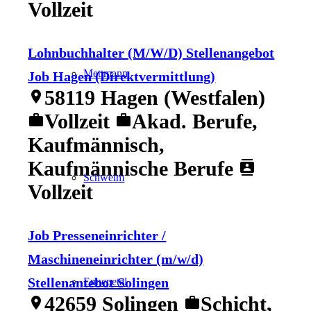
Vollzeit
Lohnbuchhalter (M/W/D) Stellenangebot
Mettmann
Job Hagen (Direktvermittlung)
58119 Hagen (Westfalen)
location_on
Vollzeit
Akad. Berufe,
work
work
Kaufmännisch,
Kaufmännische Berufe
contacts
Schwelm
Vollzeit
Job Presseneinrichter /
Maschineneinrichter (m/w/d)
Stellenantebot Solingen
Ennepetal
42659 Solingen
Schicht,
location_on
work