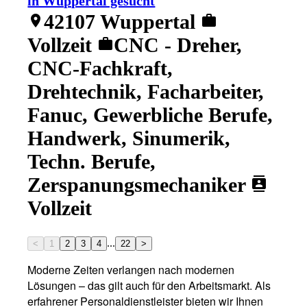
in Wuppertal gesucht
42107 Wuppertal
location_on
work
Vollzeit
CNC - Dreher,
work
CNC-Fachkraft,
Drehtechnik, Facharbeiter,
Fanuc, Gewerbliche Berufe,
Handwerk, Sinumerik,
Techn. Berufe,
Zerspanungsmechaniker
contacts
Vollzeit
...
<
1
2
3
4
22
>
Moderne Zeiten verlangen nach modernen
Lösungen – das gilt auch für den Arbeitsmarkt. Als
erfahrener Personaldienstleister bieten wir Ihnen