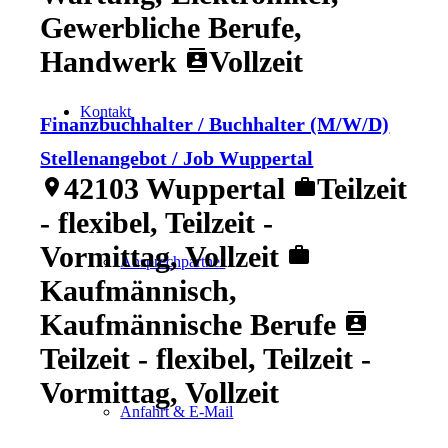
Gewerbliche Berufe,
Handwerk
Vollzeit
contacts
Kontakt
Finanzbuchhalter / Buchhalter (M/W/D)
Stellenangebot / Job Wuppertal
42103 Wuppertal
Teilzeit
location_on
work
- flexibel, Teilzeit -
Vormittag, Vollzeit
work
Ansprechpartner
Kaufmännisch,
Kaufmännische Berufe
contacts
Teilzeit - flexibel, Teilzeit -
Vormittag, Vollzeit
Anfahrt & E-Mail