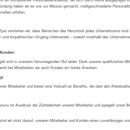
Gründung haben wir es uns zur Mission gemacht, maßgeschneiderte Personallö
rmaßen erfüllen.
ro verstehen wir, dass Menschen das Herzstück jedes Unternehmens sind. 
en und empathischen Umgang miteinander – sowohl innerhalb des Unternehme
 Kunden:
elt sich in unserem hervorragenden Ruf wider. Dank unserer qualifizierten Mi
owohl bei Mitarbeitern als auch Kunden ein hohes Ansehen.
ng:
rer Mitarbeiter und bieten eine Vielzahl an Benefits, die über den Arbeitsall
unu ist Ausdruck der Zufriedenheit unserer Mitarbeiter und spiegelt unser B
 wir stolz darauf, unseren Mitarbeiter und Kunden einen zuverlässigen und v