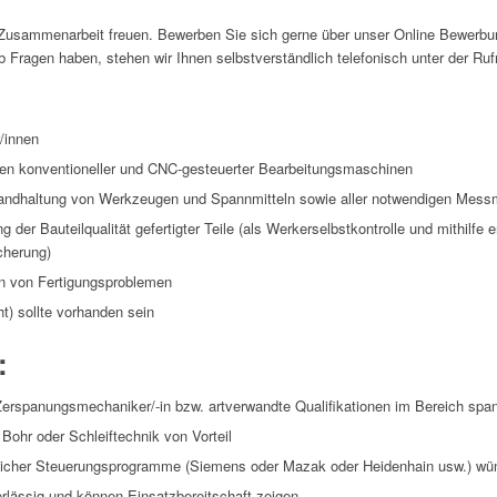
Zusammenarbeit freuen. Bewerben Sie sich gerne über unser Online Bewerbu
ab Fragen haben, stehen wir Ihnen selbstverständlich telefonisch unter der 
/innen
len konventioneller und CNC-gesteuerter Bearbeitungsmaschinen
tandhaltung von Werkzeugen und Spannmitteln sowie aller notwendigen Messm
 der Bauteilqualität gefertigter Teile (als Werkerselbstkontrolle und mithilfe
cherung)
n von Fertigungsproblemen
ht) sollte vorhanden sein
:
rspanungsmechaniker/-in bzw. artverwandte Qualifikationen im Bereich span
Bohr oder Schleiftechnik von Vorteil
licher Steuerungsprogramme (Siemens oder Mazak oder Heidenhain usw.) w
erlässig und können Einsatzbereitschaft zeigen