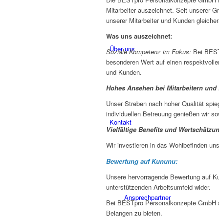
Mitarbeiter auszeichnet. Seit unserer 
unserer Mitarbeiter und Kunden gleiche
Was uns auszeichnet:
Über uns
Soziale Kompetenz im Fokus:
Bei BESTp
besonderen Wert auf einen respektvoll
und Kunden.
Hohes Ansehen bei Mitarbeitern und
Unser Streben nach hoher Qualität spieg
individuellen Betreuung genießen wir s
Kontakt
Vielfältige Benefits und Wertschätzu
Wir investieren in das Wohlbefinden unse
Bewertung auf Kununu:
Unsere hervorragende Bewertung auf Kun
unterstützenden Arbeitsumfeld wider.
Ansprechpartner
Bei BESTpro Personalkonzepte GmbH sind
Belangen zu bieten.