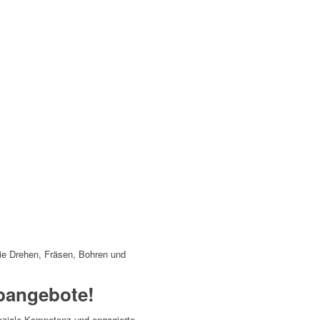
ie Drehen, Fräsen, Bohren und
bangebote!
oziale Kompetenz und engagierte