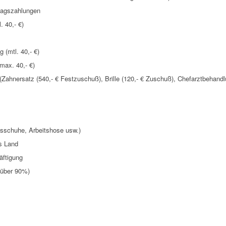
lagszahlungen
 40,- €)
 (mtl. 40,- €)
max. 40,- €)
(Zahnersatz (540,- € Festzuschuß), Brille (120,- € Zuschuß), Chefarztbehan
tsschuhe, Arbeitshose usw.)
s Land
häftigung
(über 90%)