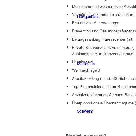
Monatliche und wöchentliche Absch
Vermögenswirksame Leistungen (mtl.
Heiligenhaus
Betriebliche Altersvorsorge
Prävention und Gesundheitsförderung
Beitragszahlung Fitnesscenter (mtl. 
Private Krankenzusatzversicherung 
Auslandsreisekrankenversicherung)
Urlaubsgeld
Mettmann
Weihnachtsgeld
Arbeitskleidung (mind. S3 Sicherhei
Top Personaldienstleister Bergische
Sozialversicherungspflichtige Besc
Überproportionale Übernahmequote 
Schwelm
Sie sind interessiert?