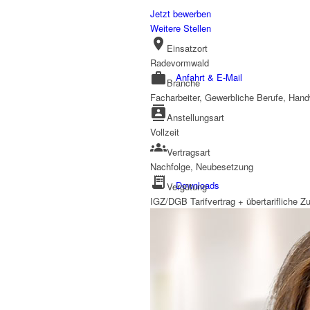
Jetzt bewerben
Weitere Stellen
location_on
Einsatzort
Radevormwald
work
Anfahrt & E-Mail
Branche
Facharbeiter, Gewerbliche Berufe, Hand
contacts
Anstellungsart
Vollzeit
groups
Vertragsart
Nachfolge, Neubesetzung
receipt_long
Downloads
Vergütung
IGZ/DGB Tarifvertrag + übertarifliche Z
Mitarbeiter-Login