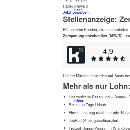
Radevormwald
Haan
Jetzt bewerben
Stellenanzeige: Z
Für unseren Kunden, ein renommiertes
Zerspanungsmechaniker (M/W/D)
, um
Radevormwald
Unsere Mitarbeiter werden auf Basis des
Mehr als nur Lohn
Übertarifliche Bezahlung + Bonus-,
Hilden
Bis zu 30 Tage Urlaub
Firmenfahrzeug (auch zur priv. Nutz
JobRad (Arbeitgeberfinanziert)
Freizeit-Bonus-Programm (Sie können