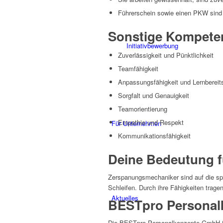
Führerschein sowie einen PKW sind 
Sonstige Kompete
Initiativbewerbung
Zuverlässigkeit und Pünktlichkeit
Teamfähigkeit
Anpassungsfähigkeit und Lernbereit
Sorgfalt und Genauigkeit
Teamorientierung
Empathie und Respekt
Für Unternehmen
Kommunikationsfähigkeit
Deine Bedeutung f
Zerspanungsmechaniker sind auf die sp
Schleifen. Durch ihre Fähigkeiten tragen
Aktuelles
BESTpro Personalk
Die BESTpro Personalkonzepte GmbH ist