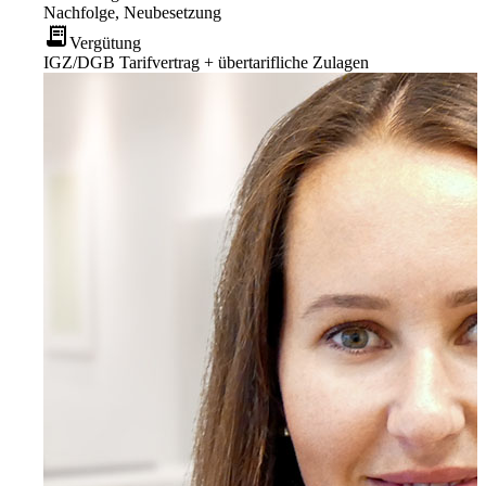
Nachfolge, Neubesetzung
receipt_long
Vergütung
IGZ/DGB Tarifvertrag + übertarifliche Zulagen