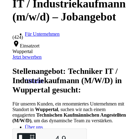
IT / Industriekaufmann
(m/w/d) – Jobangebot
Für Unternehmen
(424)
location_on
Einsatzort
Wuppertal
Jetzt bewerben
Stellenangebot: Techniker IT /
Industriekaufmann (M/W/D) in
Aktuelles
Wuppertal gesucht:
Für unseren Kunden, ein renommiertes Unternehmen mit
Standort in
Wuppertal
, suchen wir nach einem
engagierten
Technischen Kaufmännischen Angestellten
(M/W/D)
, um das dynamische Team zu verstärken.
Über uns