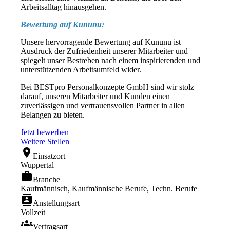
Arbeitsalltag hinausgehen.
Bewertung auf Kununu:
Unsere hervorragende Bewertung auf Kununu ist
Ausdruck der Zufriedenheit unserer Mitarbeiter und
spiegelt unser Bestreben nach einem inspirierenden und
unterstützenden Arbeitsumfeld wider.
Bei BESTpro Personalkonzepte GmbH sind wir stolz
darauf, unseren Mitarbeiter und Kunden einen
zuverlässigen und vertrauensvollen Partner in allen
Belangen zu bieten.
Jetzt bewerben
Weitere Stellen
location_on
Einsatzort
Wuppertal
work
Branche
Kaufmännisch, Kaufmännische Berufe, Techn. Berufe
contacts
Anstellungsart
Vollzeit
groups
Vertragsart