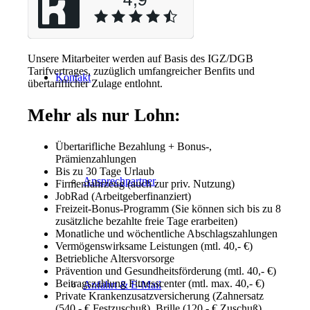
Unsere Mitarbeiter werden auf Basis des IGZ/DGB
Tarifvertrages, zuzüglich umfangreicher Benfits und
Kontakt
übertariflicher Zulage entlohnt.
Mehr als nur Lohn:
Übertarifliche Bezahlung + Bonus-,
Prämienzahlungen
Bis zu 30 Tage Urlaub
Ansprechpartner
Firmenfahrzeug (auch zur priv. Nutzung)
JobRad (Arbeitgeberfinanziert)
Freizeit-Bonus-Programm (Sie können sich bis zu 8
zusätzliche bezahlte freie Tage erarbeiten)
Monatliche und wöchentliche Abschlagszahlungen
Vermögenswirksame Leistungen (mtl. 40,- €)
Betriebliche Altersvorsorge
Prävention und Gesundheitsförderung (mtl. 40,- €)
Beitragszahlung Fitnesscenter (mtl. max. 40,- €)
Anfahrt & E-Mail
Private Krankenzusatzversicherung (Zahnersatz
(540,- € Festzuschuß), Brille (120,- € Zuschuß),