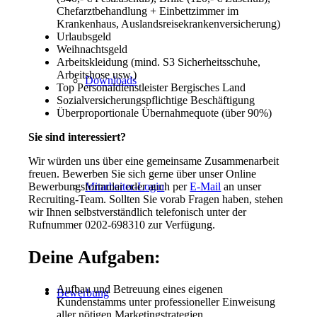
Chefarztbehandlung + Einbettzimmer im
Krankenhaus, Auslandsreisekrankenversicherung)
Urlaubsgeld
Weihnachtsgeld
Arbeitskleidung (mind. S3 Sicherheitsschuhe,
Arbeitshose usw.)
Downloads
Top Personaldienstleister Bergisches Land
Sozialversicherungspflichtige Beschäftigung
Überproportionale Übernahmequote (über 90%)
Sie sind interessiert?
Wir würden uns über eine gemeinsame Zusammenarbeit
freuen. Bewerben Sie sich gerne über unser Online
Mitarbeiter-Login
Bewerbungsformular oder auch per
E-Mail
an unser
Recruiting-Team. Sollten Sie vorab Fragen haben, stehen
wir Ihnen selbstverständlich telefonisch unter der
Rufnummer 0202-698310 zur Verfügung.
Deine Aufgaben:
Aufbau und Betreuung eines eigenen
Bewerbung
Kundenstamms unter professioneller Einweisung
aller nötigen Marketingstrategien