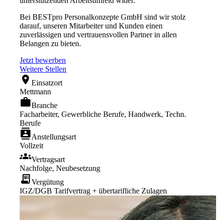
unterstützenden Arbeitsumfeld wider.
Bei BESTpro Personalkonzepte GmbH sind wir stolz
darauf, unseren Mitarbeiter und Kunden einen
zuverlässigen und vertrauensvollen Partner in allen
Belangen zu bieten.
Jetzt bewerben
Weitere Stellen
location_on
Einsatzort
Mettmann
work
Branche
Facharbeiter, Gewerbliche Berufe, Handwerk, Techn.
Berufe
contacts
Anstellungsart
Vollzeit
groups
Vertragsart
Nachfolge, Neubesetzung
receipt_long
Vergütung
IGZ/DGB Tarifvertrag + übertarifliche Zulagen