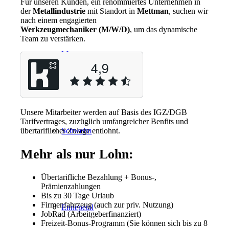
Für unseren Kunden, ein renommiertes Unternehmen in
der
Metallindustrie
mit Standort in
Mettman
, suchen wir
nach einem engagierten
Werkzeugmechaniker
(M/W/D)
, um das dynamische
Team zu verstärken.
Mettmann
Unsere Mitarbeiter werden auf Basis des IGZ/DGB
Tarifvertrages, zuzüglich umfangreicher Benfits und
Schwelm
übertariflicher Zulage entlohnt.
Mehr als nur Lohn:
Übertarifliche Bezahlung + Bonus-,
Prämienzahlungen
Bis zu 30 Tage Urlaub
Firmenfahrzeug (auch zur priv. Nutzung)
Ennepetal
JobRad (Arbeitgeberfinanziert)
Freizeit-Bonus-Programm (Sie können sich bis zu 8