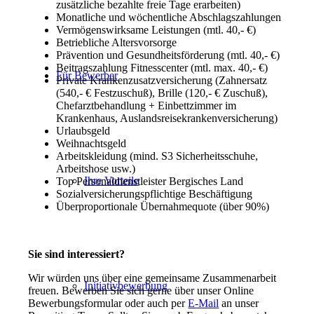
zusätzliche bezahlte freie Tage erarbeiten)
Monatliche und wöchentliche Abschlagszahlungen
Vermögenswirksame Leistungen (mtl. 40,- €)
Betriebliche Altersvorsorge
Prävention und Gesundheitsförderung (mtl. 40,- €)
Beitragszahlung Fitnesscenter (mtl. max. 40,- €)
Für Bewerber
Private Krankenzusatzversicherung (Zahnersatz
(540,- € Festzuschuß), Brille (120,- € Zuschuß),
Chefarztbehandlung + Einbettzimmer im
Krankenhaus, Auslandsreisekrankenversicherung)
Urlaubsgeld
Weihnachtsgeld
Arbeitskleidung (mind. S3 Sicherheitsschuhe,
Arbeitshose usw.)
Ihre Vorteile
Top Personaldienstleister Bergisches Land
Sozialversicherungspflichtige Beschäftigung
Überproportionale Übernahmequote (über 90%)
Sie sind interessiert?
Wir würden uns über eine gemeinsame Zusammenarbeit
Initiativbewerbung
freuen. Bewerben Sie sich gerne über unser Online
Bewerbungsformular oder auch per
E-Mail
an unser