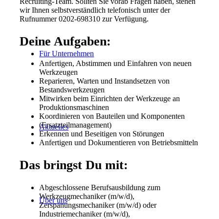
Recruiting-Team. Sollten Sie vorab Fragen haben, stehen
wir Ihnen selbstverständlich telefonisch unter der
Rufnummer 0202-698310 zur Verfügung.
Deine Aufgaben:
Für Unternehmen
Anfertigen, Abstimmen und Einfahren von neuen
Werkzeugen
Reparieren, Warten und Instandsetzen von
Bestandswerkzeugen
Mitwirken beim Einrichten der Werkzeuge an
Produktionsmaschinen
Koordinieren von Bauteilen und Komponenten
(Ersatzteilmanagement)
Aktuelles
Erkennen und Beseitigen von Störungen
Anfertigen und Dokumentieren von Betriebsmitteln
Das bringst Du mit:
Abgeschlossene Berufsausbildung zum
Werkzeugmechaniker (m/w/d),
Über uns
Zerspanungsmechaniker (m/w/d) oder
Industriemechaniker (m/w/d),