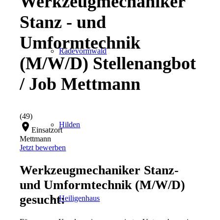
Werkzeugmechaniker
Stanz - und
Umformtechnik
Radevormwald
(M/W/D) Stellenangbot
/ Job Mettmann
(49)
Hilden
location_on
Einsatzort
Mettmann
Jetzt bewerben
Werkzeugmechaniker Stanz-
und Umformtechnik (M/W/D)
gesucht:
Heiligenhaus