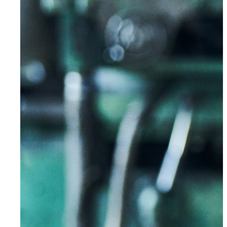
Radevormwald
Hilden
Heiligenhaus