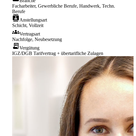
Branche
Facharbeiter, Gewerbliche Berufe, Handwerk, Techn.
Berufe
contacts
Anstellungsart
Schicht, Vollzeit
groups
Vertragsart
Nachfolge, Neubesetzung
receipt_long
Vergütung
IGZ/DGB Tarifvertrag + übertarifliche Zulagen