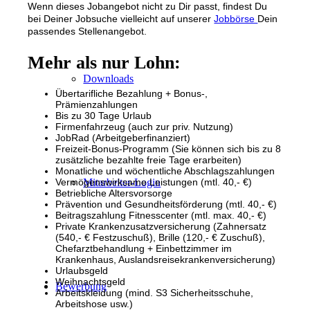
Wenn dieses Jobangebot nicht zu Dir passt, findest Du
bei Deiner Jobsuche vielleicht auf unserer
Jobbörse
Dein
passendes Stellenangebot.
Mehr als nur Lohn:
Downloads
Übertarifliche Bezahlung + Bonus-,
Prämienzahlungen
Bis zu 30 Tage Urlaub
Firmenfahrzeug (auch zur priv. Nutzung)
JobRad (Arbeitgeberfinanziert)
Freizeit-Bonus-Programm (Sie können sich bis zu 8
zusätzliche bezahlte freie Tage erarbeiten)
Monatliche und wöchentliche Abschlagszahlungen
Mitarbeiter-Login
Vermögenswirksame Leistungen (mtl. 40,- €)
Betriebliche Altersvorsorge
Prävention und Gesundheitsförderung (mtl. 40,- €)
Beitragszahlung Fitnesscenter (mtl. max. 40,- €)
Private Krankenzusatzversicherung (Zahnersatz
(540,- € Festzuschuß), Brille (120,- € Zuschuß),
Chefarztbehandlung + Einbettzimmer im
Krankenhaus, Auslandsreisekrankenversicherung)
Urlaubsgeld
Weihnachtsgeld
Bewerbung
Arbeitskleidung (mind. S3 Sicherheitsschuhe,
Arbeitshose usw.)