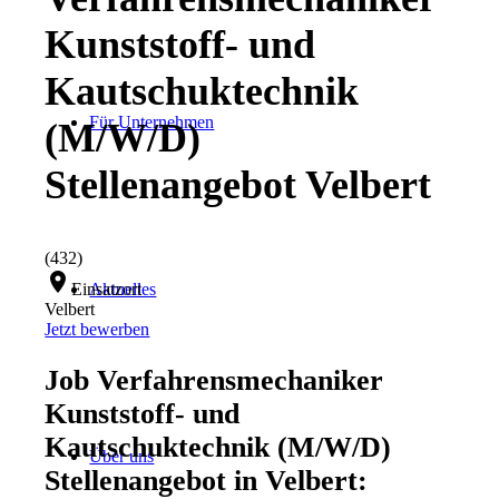
Kunststoff- und
Kautschuktechnik
Für Unternehmen
(M/W/D)
Stellenangebot Velbert
(432)
location_on
Einsatzort
Aktuelles
Velbert
Jetzt bewerben
Job Verfahrensmechaniker
Kunststoff- und
Kautschuktechnik (M/W/D)
Über uns
Stellenangebot in Velbert: