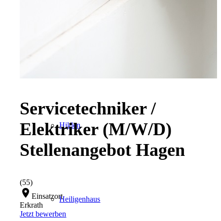
Radevormwald
Servicetechniker /
Elektriker (M/W/D)
Hilden
Stellenangebot Hagen
(55)
location_on
Einsatzort
Heiligenhaus
Erkrath
Jetzt bewerben