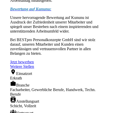
Arbeitsalltag hinausgehen.
Bewertung auf Kununu:
Unsere hervorragende Bewertung auf Kununu ist
Ausdruck der Zufriedenheit unserer Mitarbeiter und
spiegelt unser Bestreben nach einem inspirierenden und
unterstützenden Arbeitsumfeld wider.
Bei BESTpro Personalkonzepte GmbH sind wir stolz
darauf, unseren Mitarbeiter und Kunden einen
zuverlässigen und vertrauensvollen Partner in allen
Belangen zu bieten.
Jetzt bewerben
Weitere Stellen
location_on
Einsatzort
Erkrath
work
Branche
Facharbeiter, Gewerbliche Berufe, Handwerk, Techn.
Berufe
contacts
Anstellungsart
Schicht, Vollzeit
groups
Vertragsart