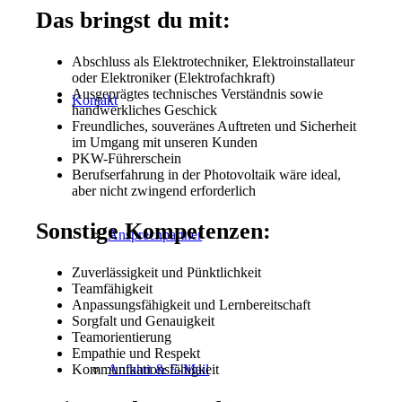
Das bringst du mit:
Abschluss als Elektrotechniker, Elektroinstallateur
oder Elektroniker (Elektrofachkraft)
Ausgeprägtes technisches Verständnis sowie
Kontakt
handwerkliches Geschick
Freundliches, souveränes Auftreten und Sicherheit
im Umgang mit unseren Kunden
PKW-Führerschein
Berufserfahrung in der Photovoltaik wäre ideal,
aber nicht zwingend erforderlich
Sonstige Kompetenzen:
Ansprechpartner
Zuverlässigkeit und Pünktlichkeit
Teamfähigkeit
Anpassungsfähigkeit und Lernbereitschaft
Sorgfalt und Genauigkeit
Teamorientierung
Empathie und Respekt
Kommunikationsfähigkeit
Anfahrt & E-Mail