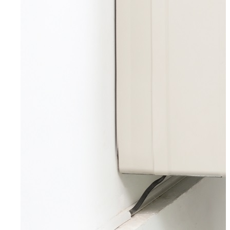
Wuppertal, Solingen, Remscheid, Düsseldorf
Velbert
Haan