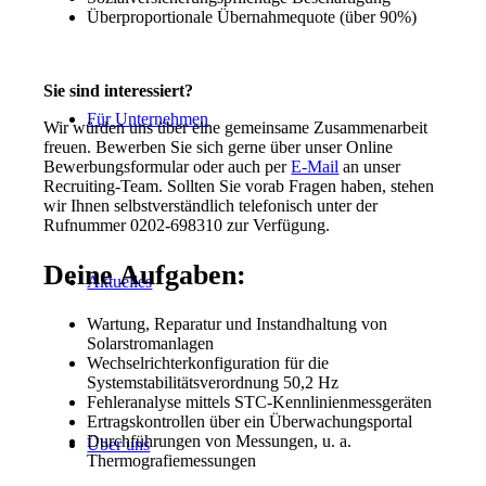
Überproportionale Übernahmequote (über 90%)
Sie sind interessiert?
Für Unternehmen
Wir würden uns über eine gemeinsame Zusammenarbeit
freuen. Bewerben Sie sich gerne über unser Online
Bewerbungsformular oder auch per
E-Mail
an unser
Recruiting-Team. Sollten Sie vorab Fragen haben, stehen
wir Ihnen selbstverständlich telefonisch unter der
Rufnummer 0202-698310 zur Verfügung.
Deine Aufgaben:
Aktuelles
Wartung, Reparatur und Instandhaltung von
Solarstromanlagen
Wechselrichterkonfiguration für die
Systemstabilitätsverordnung 50,2 Hz
Fehleranalyse mittels STC-Kennlinienmessgeräten
Ertragskontrollen über ein Überwachungsportal
Durchführungen von Messungen, u. a.
Über uns
Thermografiemessungen