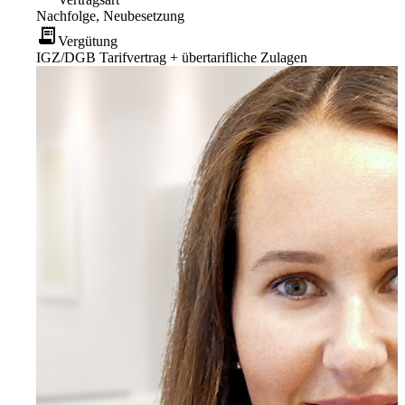
Nachfolge, Neubesetzung
receipt_long
Vergütung
IGZ/DGB Tarifvertrag + übertarifliche Zulagen