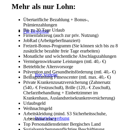
Mehr als nur Lohn:
Übertarifliche Bezahlung + Bonus-,
Prämienzahlungen
Bis zu 30 Tage Urlaub
Für Bewerber
Firmenfahrzeug (auch zur priv. Nutzung)
JobRad (Arbeitgeberfinanziert)
Freizeit-Bonus-Programm (Sie können sich bis zu 8
zusätzliche bezahlte freie Tage erarbeiten)
Monatliche und wöchentliche Abschlagszahlungen
Vermögenswirksame Leistungen (mtl. 40,- €)
Betriebliche Altersvorsorge
Prävention und Gesundheitsförderung (mtl. 40,- €)
Ihre Vorteile
Beitragszahlung Fitnesscenter (mtl. max. 40,- €)
Private Krankenzusatzversicherung (Zahnersatz
(540,- € Festzuschuß), Brille (120,- € Zuschuß),
Chefarztbehandlung + Einbettzimmer im
Krankenhaus, Auslandsreisekrankenversicherung)
Urlaubsgeld
Weihnachtsgeld
Arbeitskleidung (mind. S3 Sicherheitsschuhe,
Initiativbewerbung
Arbeitshose usw.)
Top Personaldienstleister Bergisches Land
Sozialversicherungspflichtige Beschäftigung