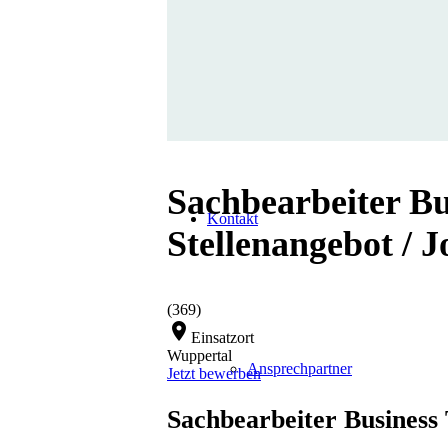
Über uns
Sachbearbeiter B
Kontakt
Stellenangebot / 
(369)
location_on
Einsatzort
Wuppertal
Ansprechpartner
Jetzt bewerben
Sachbearbeiter Busines