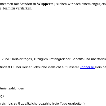
ernehmen
mit Standort in
Wuppertal
, suchen wir nach einem engagier
e Team zu verstärken.
/GVP Tarifvertrages, zuzüglich umfangreicher Benefits und übertarifli
findest Du bei Deiner Jobsuche vielleicht auf unserer
Jobbörse
Dein p
Prämienzahlungen
ng)
ich bis zu 8 zusätzliche bezahlte freie Tage erarbeiten)