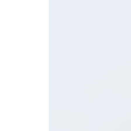
Haan
Radevormwald
Hilden