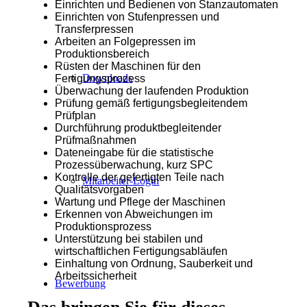
Einrichten und Bedienen von Stanzautomaten
Einrichten von Stufenpressen und
Transferpressen
Arbeiten an Folgepressen im
Produktionsbereich
Rüsten der Maschinen für den
Downloads
Fertigungsprozess
Überwachung der laufenden Produktion
Prüfung gemäß fertigungsbegleitendem
Prüfplan
Durchführung produktbegleitender
Prüfmaßnahmen
Dateneingabe für die statistische
Prozessüberwachung, kurz SPC
Kontrolle der gefertigten Teile nach
Mitarbeiter-Login
Qualitätsvorgaben
Wartung und Pflege der Maschinen
Erkennen von Abweichungen im
Produktionsprozess
Unterstützung bei stabilen und
wirtschaftlichen Fertigungsabläufen
Einhaltung von Ordnung, Sauberkeit und
Arbeitssicherheit
Bewerbung