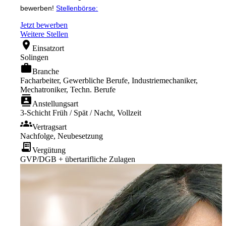
bewerben!
Stellenbörse:
Jetzt bewerben
Weitere Stellen
location_on
Einsatzort
Solingen
work
Branche
Facharbeiter, Gewerbliche Berufe, Industriemechaniker,
Mechatroniker, Techn. Berufe
contacts
Anstellungsart
3-Schicht Früh / Spät / Nacht, Vollzeit
groups
Vertragsart
Nachfolge, Neubesetzung
receipt_long
Vergütung
GVP/DGB + übertarifliche Zulagen