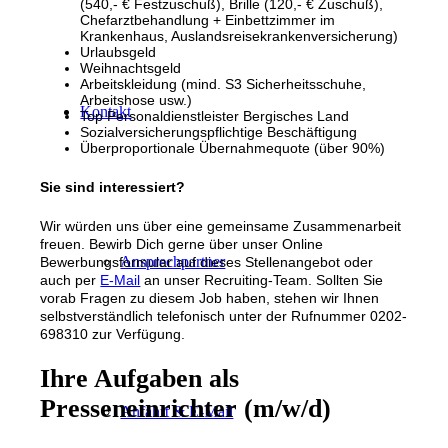
(540,- € Festzuschuß), Brille (120,- € Zuschuß),
Chefarztbehandlung + Einbettzimmer im
Krankenhaus, Auslandsreisekrankenversicherung)
Urlaubsgeld
Weihnachtsgeld
Arbeitskleidung (mind. S3 Sicherheitsschuhe,
Arbeitshose usw.)
Kontakt
Top Personaldienstleister Bergisches Land
Sozialversicherungspflichtige Beschäftigung
Überproportionale Übernahmequote (über 90%)
Sie sind interessiert?
Wir würden uns über eine gemeinsame Zusammenarbeit
freuen. Bewirb Dich gerne über unser Online
Ansprechpartner
Bewerbungsformular auf dieses Stellenangebot oder
auch per
E-Mail
an unser Recruiting-Team. Sollten Sie
vorab Fragen zu diesem Job haben, stehen wir Ihnen
selbstverständlich telefonisch unter der Rufnummer 0202-
698310 zur Verfügung.
Ihre Aufgaben als
Presseneinrichter (m/w/d)
Anfahrt & E-Mail