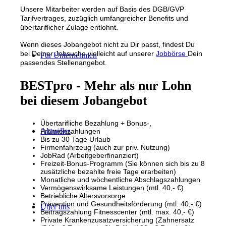
Unsere Mitarbeiter werden auf Basis des DGB/GVP
Tarifvertrages, zuzüglich umfangreicher Benefits und
übertariflicher Zulage entlohnt.
Wenn dieses Jobangebot nicht zu Dir passt, findest Du
bei Deiner Jobsuche vielleicht auf unserer
Jobbörse
Dein
Für Unternehmen
passendes Stellenangebot.
BESTpro - Mehr als nur Lohn
bei diesem Jobangebot
Übertarifliche Bezahlung + Bonus-,
Aktuelles
Prämienzahlungen
Bis zu 30 Tage Urlaub
Firmenfahrzeug (auch zur priv. Nutzung)
JobRad (Arbeitgeberfinanziert)
Freizeit-Bonus-Programm (Sie können sich bis zu 8
zusätzliche bezahlte freie Tage erarbeiten)
Monatliche und wöchentliche Abschlagszahlungen
Vermögenswirksame Leistungen (mtl. 40,- €)
Betriebliche Altersvorsorge
Prävention und Gesundheitsförderung (mtl. 40,- €)
Über uns
Beitragszahlung Fitnesscenter (mtl. max. 40,- €)
Private Krankenzusatzversicherung (Zahnersatz