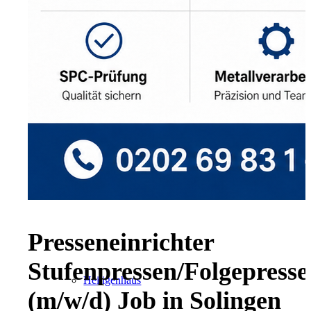
Radevormwald
Hilden
Presseneinrichter
Stufenpressen/Folgepress
Heiligenhaus
(m/w/d) Job in Solingen