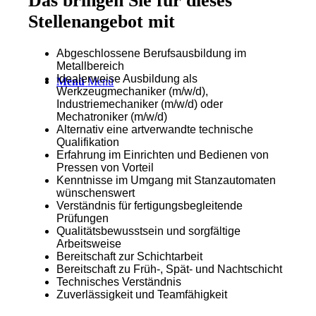
Das bringen Sie für dieses
Stellenangebot mit
Abgeschlossene Berufsausbildung im
Metallbereich
Idealerweise Ausbildung als
Menü
Menü
Werkzeugmechaniker (m/w/d),
Industriemechaniker (m/w/d) oder
Mechatroniker (m/w/d)
Alternativ eine artverwandte technische
Qualifikation
Erfahrung im Einrichten und Bedienen von
Pressen von Vorteil
Kenntnisse im Umgang mit Stanzautomaten
wünschenswert
Verständnis für fertigungsbegleitende
Prüfungen
Qualitätsbewusstsein und sorgfältige
Arbeitsweise
Bereitschaft zur Schichtarbeit
Bereitschaft zu Früh-, Spät- und Nachtschicht
Technisches Verständnis
Zuverlässigkeit und Teamfähigkeit