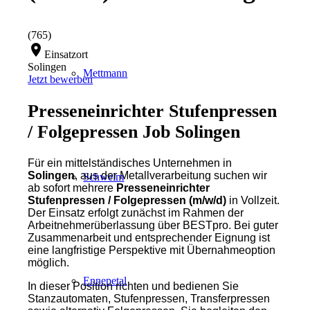
(765)
location_on
Einsatzort
Solingen
Mettmann
Jetzt bewerben
Presseneinrichter Stufenpressen
/ Folgepressen Job Solingen
Für ein mittelständisches Unternehmen in
Solingen
, aus der Metallverarbeitung suchen wir
Schwelm
ab sofort mehrere
Presseneinrichter
Stufenpressen / Folgepressen (m/w/d)
in Vollzeit.
Der Einsatz erfolgt zunächst im Rahmen der
Arbeitnehmerüberlassung über BESTpro. Bei guter
Zusammenarbeit und entsprechender Eignung ist
eine langfristige Perspektive mit Übernahmeoption
möglich.
Ennepetal
In dieser Position richten und bedienen Sie
Stanzautomaten, Stufenpressen, Transferpressen