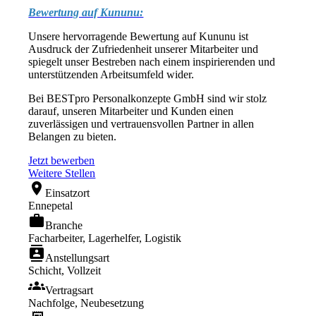
Bewertung auf Kununu:
Unsere hervorragende Bewertung auf Kununu ist
Ausdruck der Zufriedenheit unserer Mitarbeiter und
spiegelt unser Bestreben nach einem inspirierenden und
unterstützenden Arbeitsumfeld wider.
Bei BESTpro Personalkonzepte GmbH sind wir stolz
darauf, unseren Mitarbeiter und Kunden einen
zuverlässigen und vertrauensvollen Partner in allen
Belangen zu bieten.
Jetzt bewerben
Weitere Stellen
location_on
Einsatzort
Ennepetal
work
Branche
Facharbeiter, Lagerhelfer, Logistik
contacts
Anstellungsart
Schicht, Vollzeit
groups
Vertragsart
Nachfolge, Neubesetzung