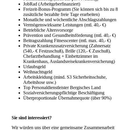
JobRad (Arbeitgeberfinanziert)
Freizeit-Bonus-Programm (Sie können sich bis zu 8
zusätzliche bezahlte freie Tage erarbeiten)
Monatliche und wöchentliche Abschlagszahlungen
Vermögenswirksame Leistungen (mtl. 40,- €)
Betriebliche Altersvorsorge
Prävention und Gesundheitsförderung (mtl. 40,- €)
Beitragszahlung Fitnesscenter (mtl. max. 40,- €)
Private Krankenzusatzversicherung (Zahnersatz
(540,- € Festzuschuß), Brille (120,- € Zuschuß),
Chefarztbehandlung + Einbettzimmer im
Krankenhaus, Auslandsreisekrankenversicherung)
Urlaubsgeld
Weihnachtsgeld
Arbeitskleidung (mind. S3 Sicherheitsschuhe,
Arbeitshose usw.)
Top Personaldienstleister Bergisches Land
Sozialversicherungspflichtige Beschäftigung
Überproportionale Übernahmequote (über 90%)
Sie sind interessiert?
Wir würden uns über eine gemeinsame Zusammenarbeit