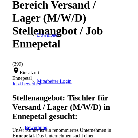
Bereich Versand /
Lager (M/W/D)
Stellenangbot / Job
Downloads
Ennepetal
(399)
location_on
Einsatzort
Ennepetal
Mitarbeiter-Login
Jetzt bewerben
Stellenangebot: Tischler für
Versand / Lager (M/W/D) in
Ennepetal gesucht:
Bewerbung
Unser Kunde ist ein renommiertes Unternehmen in
Ennepetal.
Das Unternehmen sucht einen