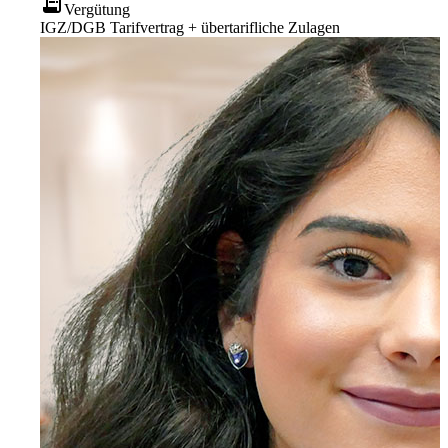
receipt_long
Vergütung
IGZ/DGB Tarifvertrag + übertarifliche Zulagen