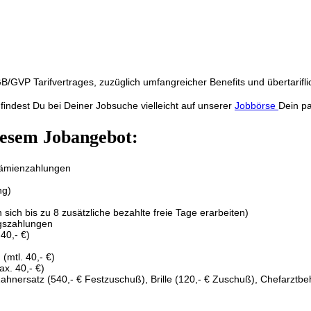
/GVP Tarifvertrages, zuzüglich umfangreicher Benefits und übertarifli
findest Du bei Deiner Jobsuche vielleicht auf unserer
Jobbörse
Dein p
iesem Jobangebot:
Prämienzahlungen
ng)
ich bis zu 8 zusätzliche bezahlte freie Tage erarbeiten)
agszahlungen
40,- €)
(mtl. 40,- €)
ax. 40,- €)
ahnersatz (540,- € Festzuschuß), Brille (120,- € Zuschuß), Chefarzt