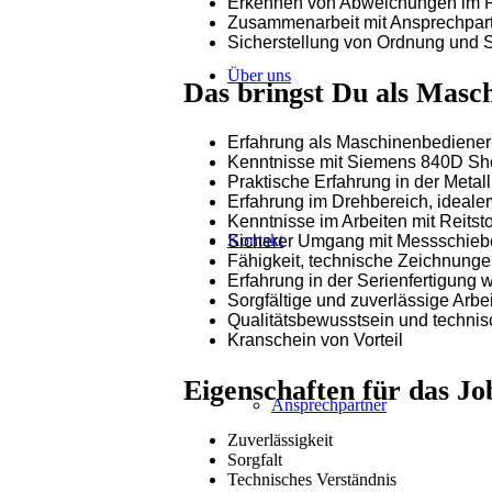
Erkennen von Abweichungen im F
Zusammenarbeit mit Ansprechpart
Sicherstellung von Ordnung und S
Über uns
Das bringst Du als Masc
Erfahrung als Maschinenbediene
Kenntnisse mit Siemens 840D Sh
Praktische Erfahrung in der Metal
Erfahrung im Drehbereich, ideale
Kenntnisse im Arbeiten mit Reitst
Kontakt
Sicherer Umgang mit Messschieb
Fähigkeit, technische Zeichnunge
Erfahrung in der Serienfertigung
Sorgfältige und zuverlässige Arbe
Qualitätsbewusstsein und technis
Kranschein von Vorteil
Eigenschaften für das 
Ansprechpartner
Zuverlässigkeit
Sorgfalt
Technisches Verständnis