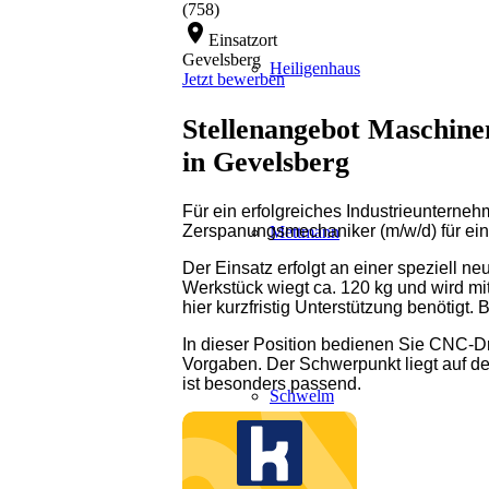
(758)
location_on
Einsatzort
Gevelsberg
Heiligenhaus
Jetzt bewerben
Stellenangebot Maschin
in Gevelsberg
Für ein erfolgreiches Industrieunterne
Zerspanungsmechaniker (m/w/d) für eine 
Mettmann
Der Einsatz erfolgt an einer speziell 
Werkstück wiegt ca. 120 kg und wird m
hier kurzfristig Unterstützung benötigt. 
In dieser Position bedienen Sie CNC-
Vorgaben. Der Schwerpunkt liegt auf de
ist besonders passend.
Schwelm