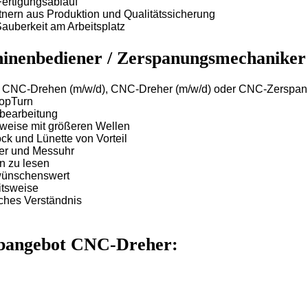
ertigungsablauf
nern aus Produktion und Qualitätssicherung
auberkeit am Arbeitsplatz
hinenbediener / Zerspanungsmechaniker 
r CNC-Drehen (m/w/d), CNC-Dreher (m/w/d) oder CNC-Zerspan
opTurn
lbearbeitung
rweise mit größeren Wellen
ock und Lünette von Vorteil
er und Messuhr
n zu lesen
 wünschenswert
itsweise
ches Verständnis
Jobangebot CNC-Dreher: