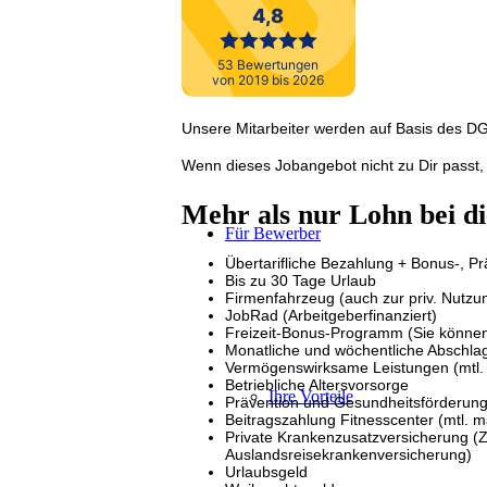
Ennepetal
Unsere Mitarbeiter werden auf Basis des DGB
Wenn dieses Jobangebot nicht zu Dir passt, 
Mehr als nur Lohn bei d
Für Bewerber
Übertarifliche Bezahlung + Bonus-, 
Bis zu 30 Tage Urlaub
Firmenfahrzeug (auch zur priv. Nutzu
JobRad (Arbeitgeberfinanziert)
Freizeit-Bonus-Programm (Sie können s
Monatliche und wöchentliche Abschl
Vermögenswirksame Leistungen (mtl. 
Betriebliche Altersvorsorge
Ihre Vorteile
Prävention und Gesundheitsförderung 
Beitragszahlung Fitnesscenter (mtl. m
Private Krankenzusatzversicherung (Z
Auslandsreisekrankenversicherung)
Urlaubsgeld