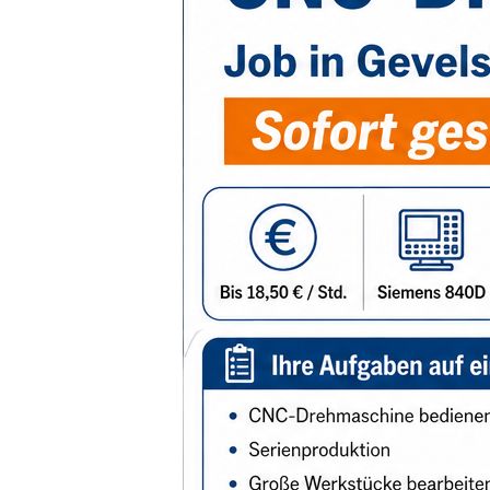
Stellenangebote
Wuppertal, Solingen, Remschei
Velbert