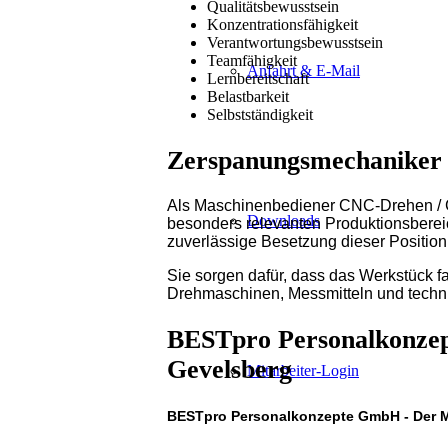
Qualitätsbewusstsein
Konzentrationsfähigkeit
Verantwortungsbewusstsein
Teamfähigkeit
Anfahrt & E-Mail
Lernbereitschaft
Belastbarkeit
Selbstständigkeit
Zerspanungsmechaniker 
Als Maschinenbediener CNC-Drehen / C
Downloads
besonders relevanten Produktionsberei
zuverlässige Besetzung dieser Position 
Sie sorgen dafür, dass das Werkstück fa
Drehmaschinen, Messmitteln und technis
BESTpro Personalkonzept
Gevelsberg
Mitarbeiter-Login
BESTpro Personalkonzepte GmbH - Der Me