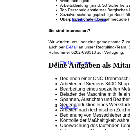
Weihnachtsgeld
Arbeitskleidung (mind. S3 Sicherheits
Top Personaldienstleister Bergisches
Sozialversicherungspflichtige Beschä
Initiativbewerbung
Überproportionale Übernahmequote 
Sie sind interessiert?
Wir würden uns über eine gemeinsame Zusam
auch per
E-Mail
an unser Recruiting-Team. S
Rufnummer 0202-698310 zur Verfügung.
Für Unternehmen
Deine Aufgaben als Mitar
Bedienen einer CNC-Drehmaschin
Arbeiten mit Siemens 840D Shop
Bearbeitung eines speziellen Met
Beladen der Maschine mithilfe e
Spannen, Ausrichten und Bearbeit
Serienproduktion eines Werkstüc
Aktuelles
Arbeiten nach technischen Zeich
Bedienung von Messschieber un
Kontrolle der Maßhaltigkeit währe
Überwachung des laufenden Bear