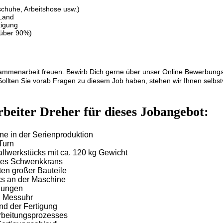
schuhe, Arbeitshose usw.)
 Land
ftigung
(über 90%)
menarbeit freuen. Bewirb Dich gerne über unser Online Bewerbungsf
ollten Sie vorab Fragen zu diesem Job haben, stehen wir Ihnen selbstv
beiter Dreher für dieses Jobangebot:
e in der Serienproduktion
Turn
allwerkstücks mit ca. 120 kg Gewicht
ines Schwenkkrans
en großer Bauteile
ks an der Maschine
nungen
d Messuhr
nd der Fertigung
beitungsprozesses