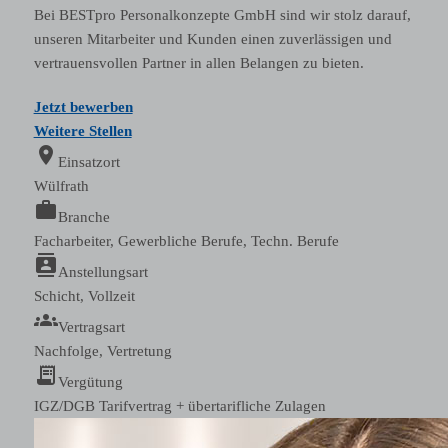
Bei BESTpro Personalkonzepte GmbH sind wir stolz darauf,
unseren Mitarbeiter und Kunden einen zuverlässigen und
vertrauensvollen Partner in allen Belangen zu bieten.
Jetzt bewerben
Weitere Stellen
location_on
Einsatzort
Wülfrath
work
Branche
Facharbeiter, Gewerbliche Berufe, Techn. Berufe
contacts
Anstellungsart
Schicht, Vollzeit
groups
Vertragsart
Nachfolge, Vertretung
receipt_long
Vergütung
IGZ/DGB Tarifvertrag + übertarifliche Zulagen