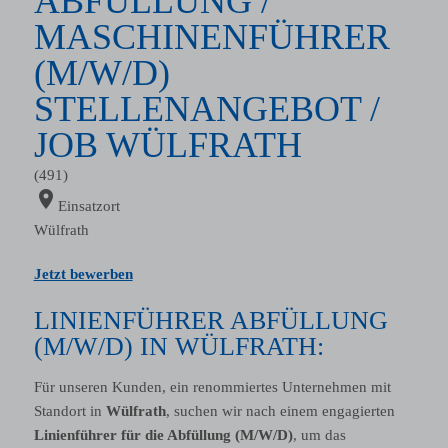
ABFÜLLUNG /
MASCHINENFÜHRER
(M/W/D)
STELLENANGEBOT /
JOB WÜLFRATH
(491)
location_on
Einsatzort
Wülfrath
Jetzt bewerben
LINIENFÜHRER ABFÜLLUNG
(M/W/D) IN WÜLFRATH:
Für unseren Kunden, ein renommiertes Unternehmen
mit
Standort in
Wülfrath
, suchen wir nach einem engagierten
Linienführer für die Abfüllung (M/W/D)
, um das