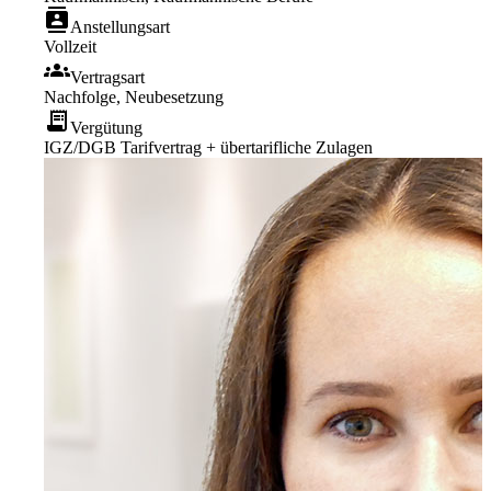
contacts
Anstellungsart
Vollzeit
groups
Vertragsart
Nachfolge, Neubesetzung
receipt_long
Vergütung
IGZ/DGB Tarifvertrag + übertarifliche Zulagen