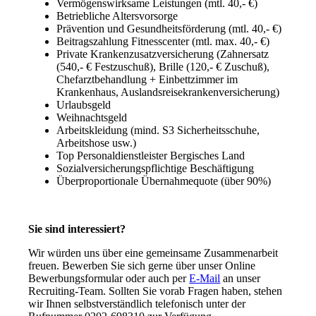
Vermögenswirksame Leistungen (mtl. 40,- €)
Betriebliche Altersvorsorge
Prävention und Gesundheitsförderung (mtl. 40,- €)
Beitragszahlung Fitnesscenter (mtl. max. 40,- €)
Private Krankenzusatzversicherung (Zahnersatz
(540,- € Festzuschuß), Brille (120,- € Zuschuß),
Chefarztbehandlung + Einbettzimmer im
Krankenhaus, Auslandsreisekrankenversicherung)
Urlaubsgeld
Weihnachtsgeld
Arbeitskleidung (mind. S3 Sicherheitsschuhe,
Arbeitshose usw.)
Top Personaldienstleister Bergisches Land
Sozialversicherungspflichtige Beschäftigung
Überproportionale Übernahmequote (über 90%)
Sie sind interessiert?
Wir würden uns über eine gemeinsame Zusammenarbeit
freuen. Bewerben Sie sich gerne über unser Online
Bewerbungsformular oder auch per
E-Mail
an unser
Recruiting-Team. Sollten Sie vorab Fragen haben, stehen
wir Ihnen selbstverständlich telefonisch unter der