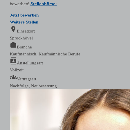
bewerben!
Stellenbörse:
Jetzt bewerben
Weitere Stellen
location_on
Einsatzort
Sprockhövel
work
Branche
Kaufmännisch, Kaufmännische Berufe
contacts
Anstellungsart
Vollzeit
groups
Vertragsart
Nachfolge, Neubesetzung