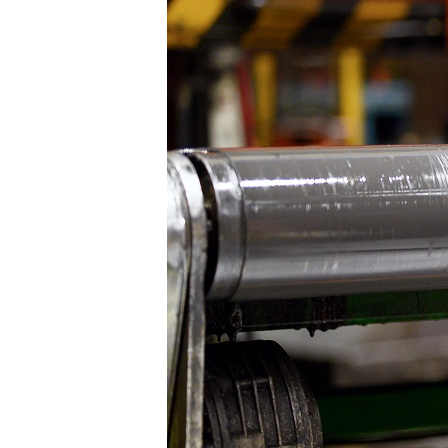
Stellenangebote
Wuppertal, Solingen, Remschei
Velbert