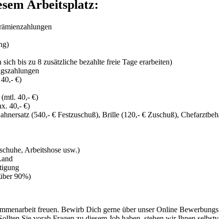
esem Arbeitsplatz:
Prämienzahlungen
ng)
ich bis zu 8 zusätzliche bezahlte freie Tage erarbeiten)
agszahlungen
40,- €)
mtl. 40,- €)
x. 40,- €)
ahnersatz (540,- € Festzuschuß), Brille (120,- € Zuschuß), Chefarztb
sschuhe, Arbeitshose usw.)
Land
ftigung
über 90%)
menarbeit freuen. Bewirb Dich gerne über unser Online Bewerbungsfo
ollten Sie vorab Fragen zu diesem Job haben, stehen wir Ihnen selbstv