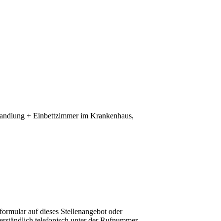
ehandlung + Einbettzimmer im Krankenhaus,
rmular auf dieses Stellenangebot oder
erständlich telefonisch unter der Rufnummer