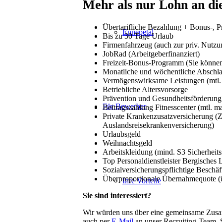
Mehr als nur Lohn an di
Übertarifliche Bezahlung + Bonus-, 
Ennepetal
Bis zu 30 Tage Urlaub
Firmenfahrzeug (auch zur priv. Nutzu
JobRad (Arbeitgeberfinanziert)
Freizeit-Bonus-Programm (Sie können s
Monatliche und wöchentliche Abschl
Vermögenswirksame Leistungen (mtl. 
Betriebliche Altersvorsorge
Prävention und Gesundheitsförderung (
Für Bewerber
Beitragszahlung Fitnesscenter (mtl. ma
Private Krankenzusatzversicherung (Z
Auslandsreisekrankenversicherung)
Urlaubsgeld
Weihnachtsgeld
Arbeitskleidung (mind. S3 Sicherheit
Top Personaldienstleister Bergisches 
Sozialversicherungspflichtige Beschä
Überproportionale Übernahmequote (
Ihre Vorteile
Sie sind interessiert?
Wir würden uns über eine gemeinsame Zusam
auch per
E-Mail
an unser Recruiting-Team. S