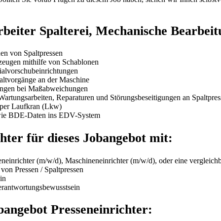
rbeiter Spalterei, Mechanische Bearbeit
nen von Spaltpressen
zeugen mithilfe von Schablonen
ialvorschubeinrichtungen
altvorgänge an der Maschine
lungen bei Maßabweichungen
 Wartungsarbeiten, Reparaturen und Störungsbeseitigungen an Spaltpre
 per Laufkran (Lkw)
owie BDE-Daten ins EDV-System
chter für dieses Jobangebot mit:
neinrichter (m/w/d), Maschineneinrichter (m/w/d), oder eine vergleic
 von Pressen / Spaltpressen
in
Verantwortungsbewusstsein
bangebot Presseneinrichter: