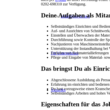
0202-698310 zur Verfügung.
Deine Aufgaben als Mita
Initiativbewerbung
Selbstständiges Einrichten und Bedie
Auf- und Ausrichten von Schnittwerk
Einstellen und Überwachen der Mater
Durchführung sowie Kontrolle der Sp
Nachjustieren von Maschineneinstel
Unterstützung der Instandhaltung bei
Entladen von Rohmateriallieferungen
Für Unternehmen
Pflege und Eingabe von Material- s
Das bringst Du als Einri
Abgeschlossene Ausbildung als Presse
Erfahrung im einrichten und bedienen
Du hast vorzugsweise einen Kransche
Aktuelles
Selbstständiges Arbeiten und hohes 
Eigenschaften für das Jo