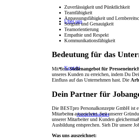
Zuverlässigkeit und Pünktlichkeit
Teamfähigkeit
Anpassungsfähigkeit und Lernbereitsc
Über uns
Sorgfalt und Genauigkeit
Teamorientierung
Empathie und Respekt
Kommunikationsfähigkeit
Bedeutung für das Unte
Kontakt
Mit dem
Stellenangebot für Presseneinric
unseres Kunden zu erreichen, indem Du Dei
Einfluss auf das Unternehmen hast. Die
Arbe
Dein Partner für Jobang
Die BESTpro Personalkonzepte GmbH ist ein 
Mitarbeiter auszeichnet. Seit unserer Gründ
Ansprechpartner
unserer Mitarbeiter und Kunden gleichermaße
Ausbildung entsprechen. Sieh Dir unsere Job
Was uns auszeichnet: