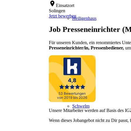
location_on
Einsatzort
Solingen
Jetzt bewerben
Heiligenhaus
Job Presseneinrichter (
Für unseren Kunden, ein renommiertes Unt
Presseneinrichter
/in, Pressenbediener,
um 
Mettmann
Schwelm
Unsere Mitarbeiter werden auf Basis des IGZ
Wenn dieses Jobangebot nicht zu Dir passt, 