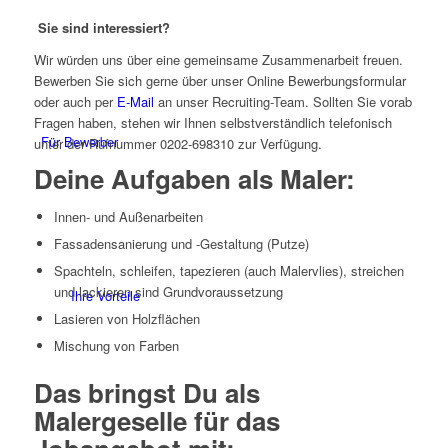
Sie sind interessiert?
Wir würden uns über eine gemeinsame Zusammenarbeit freuen.
Bewerben Sie sich gerne über unser Online Bewerbungsformular
oder auch per
E-Mail
an unser Recruiting-Team. Sollten Sie vorab
Fragen haben, stehen wir Ihnen selbstverständlich telefonisch
Für Bewerber
unter der Rufnummer 0202-698310 zur Verfügung.
Deine Aufgaben als Maler:
Innen- und Außenarbeiten
Fassadensanierung und -Gestaltung (Putze)
Spachteln, schleifen, tapezieren (auch Malervlies), streichen
und lackieren sind Grundvoraussetzung
Ihre Vorteile
Lasieren von Holzflächen
Mischung von Farben
Das bringst Du als
Malergeselle für das