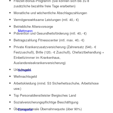
Freizeit-Bonus-Programm (Sie können sich bis zu 8
zusätzliche bezahlte freie Tage erarbeiten)
Monatliche und wöchentliche Abschlagszahlungen
Vermögenswirksame Leistungen (mtl. 40,- €)
Betriebliche Altersvorsorge
Mettmann
Prävention und Gesundheitsförderung (mtl. 40,- €)
Beitragszahlung Fitnesscenter (mtl. max. 40,- €)
Private Krankenzusatzversicherung (Zahnersatz (540,- €
Festzuschuß), Brille (120,- € Zuschuß), Chefarztbehandlung +
Einbettzimmer im Krankenhaus,
Auslandsreisekrankenversicherung)
Urlaubsgeld
Schwelm
Weihnachtsgeld
Arbeitskleidung (mind. S3 Sicherheitsschuhe, Arbeitshose
usw.)
Top Personaldienstleister Bergisches Land
Sozialversicherungspflichtige Beschäftigung
Überproportionale Übernahmequote (über 90%)
Ennepetal