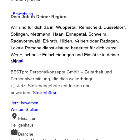
Bewerbung
Dein Job in Deiner Region
Wir sind für dich da in: Wuppertal, Remscheid, Düsseldorf,
Solingen, Mettmann, Haan, Ennepetal, Schwelm,
Radevormwald, Erkrath, Hilden, Velbert oder Ratingen.
Lokale Personaldienstleistung bedeutet für dich kurze
Wege, schnelle Entscheidungen und Einsätze in deiner
Menü
Nähe.
BESTpro Personalkonzepte GmbH – Zeitarbeit und
Personalvermittlung, die dich weiterbringt.
👉 Jetzt Stellenangebote entdecken und
bewerben!
Stellenbörse:
Jetzt bewerben
Weitere Stellen
location_on
Einsatzort
Heiligenhaus
work
Branche