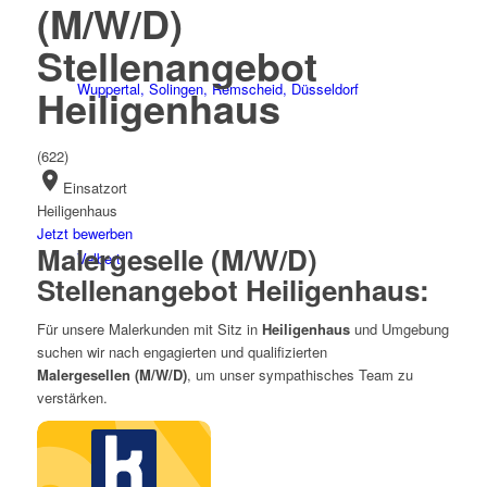
(M/W/D)
Stellenangebot
Wuppertal, Solingen, Remscheid, Düsseldorf
Heiligenhaus
(622)
location_on
Einsatzort
Heiligenhaus
Jetzt bewerben
Malergeselle (M/W/D)
Velbert
Stellenangebot Heiligenhaus:
Für unsere Malerkunden mit Sitz in
Heiligenhaus
und Umgebung
suchen wir nach engagierten und qualifizierten
Malergesellen
(M/W/D)
, um unser sympathisches Team zu
verstärken.
Haan