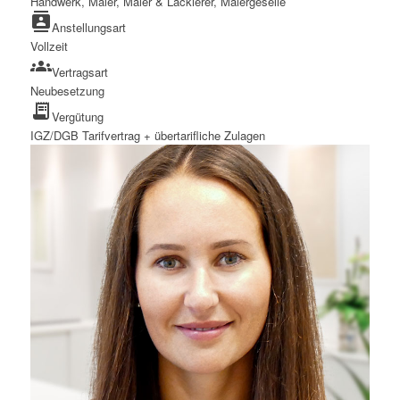
Handwerk, Maler, Maler & Lackierer, Malergeselle
contacts
Anstellungsart
Vollzeit
groups
Vertragsart
Neubesetzung
receipt_long
Vergütung
IGZ/DGB Tarifvertrag + übertarifliche Zulagen