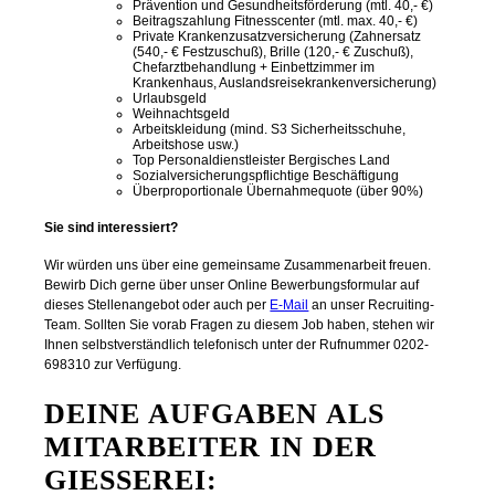
Prävention und Gesundheitsförderung (mtl. 40,- €)
Beitragszahlung Fitnesscenter (mtl. max. 40,- €)
Private Krankenzusatzversicherung (Zahnersatz
(540,- € Festzuschuß), Brille (120,- € Zuschuß),
Chefarztbehandlung + Einbettzimmer im
Krankenhaus, Auslandsreisekrankenversicherung)
Urlaubsgeld
Weihnachtsgeld
Arbeitskleidung (mind. S3 Sicherheitsschuhe,
Arbeitshose usw.)
Top Personaldienstleister Bergisches Land
Sozialversicherungspflichtige Beschäftigung
Überproportionale Übernahmequote (über 90%)
Sie sind interessiert?
Wir würden uns über eine gemeinsame Zusammenarbeit freuen.
Bewirb Dich gerne über unser Online Bewerbungsformular auf
dieses Stellenangebot oder auch per
E-Mail
an unser Recruiting-
Team. Sollten Sie vorab Fragen zu diesem Job haben, stehen wir
Ihnen selbstverständlich telefonisch unter der Rufnummer 0202-
698310 zur Verfügung.
DEINE AUFGABEN ALS
MITARBEITER IN DER
GIESSEREI: