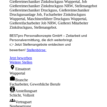
Gießereimechaniker Zinkdruckguss Wuppertal, Job
Gießereimechaniker Zinkdruckguss NRW, Stellenangebot
Gießereimechaniker Druckguss, Gießereimechaniker
Druckgussanlage Job, Facharbeiter Zinkdruckguss
Wuppertal, Maschinenführer Druckguss Wuppertal,
Gießereifacharbeiter Job NRW, Gießerei Mitarbeiter
Zinkdruckguss, Stellenangebot.
BESTpro Personalkonzepte GmbH – Zeitarbeit und
Personalvermittlung, die dich weiterbringt.
👉 Jetzt Stellenangebote entdecken und
bewerben!
Stellenbörse:
Jetzt bewerben
Weitere Stellen
location_on
Einsatzort
Wuppertal
work
Branche
Facharbeiter, Gewerbliche Berufe
contacts
Anstellungsart
Schicht, Vollzeit
groups
Vertragsart
Neubesetzung