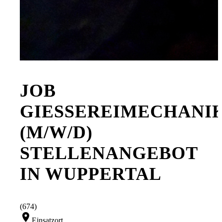
JOB
GIESSEREIMECHANIKE
M/W/D) S
TELLENANGEBOT I
N WUPPERTAL
(674)
location_on
Einsatzort