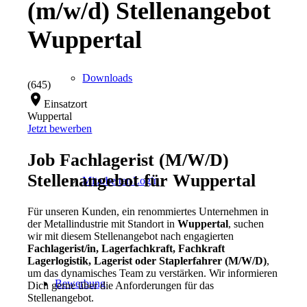
(m/w/d) Stellenangebot
Wuppertal
Downloads
(645)
location_on
Einsatzort
Wuppertal
Jetzt bewerben
Job Fachlagerist (M/W/D)
Stellenangebot für Wuppertal
Mitarbeiter-Login
Für unseren Kunden, ein renommiertes Unternehmen in
der Metallindustrie
mit Standort in
Wuppertal
, suchen
wir mit diesem Stellenangebot nach engagierten
Fachlagerist
/in, Lagerfachkraft, Fachkraft
Lagerlogistik, Lagerist oder Staplerfahrer
(M/W/D)
,
um das dynamisches Team zu verstärken. Wir informieren
Bewerbung
Dich gerne über die Anforderungen für das
Stellenangebot.