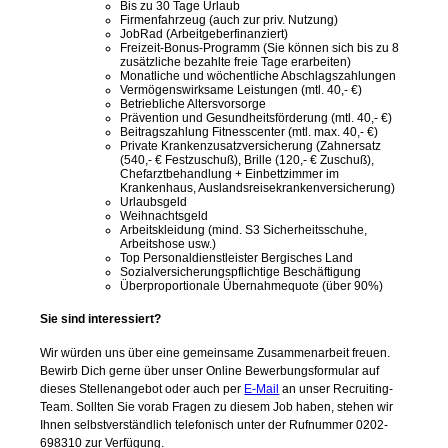
Bis zu 30 Tage Urlaub
Firmenfahrzeug (auch zur priv. Nutzung)
JobRad (Arbeitgeberfinanziert)
Freizeit-Bonus-Programm (Sie können sich bis zu 8
zusätzliche bezahlte freie Tage erarbeiten)
Monatliche und wöchentliche Abschlagszahlungen
Vermögenswirksame Leistungen (mtl. 40,- €)
Betriebliche Altersvorsorge
Prävention und Gesundheitsförderung (mtl. 40,- €)
Beitragszahlung Fitnesscenter (mtl. max. 40,- €)
Private Krankenzusatzversicherung (Zahnersatz
(540,- € Festzuschuß), Brille (120,- € Zuschuß),
Chefarztbehandlung + Einbettzimmer im
Krankenhaus, Auslandsreisekrankenversicherung)
Urlaubsgeld
Weihnachtsgeld
Arbeitskleidung (mind. S3 Sicherheitsschuhe,
Arbeitshose usw.)
Top Personaldienstleister Bergisches Land
Sozialversicherungspflichtige Beschäftigung
Überproportionale Übernahmequote (über 90%)
Sie sind interessiert?
Wir würden uns über eine gemeinsame Zusammenarbeit freuen.
Bewirb Dich gerne über unser Online Bewerbungsformular auf
dieses Stellenangebot oder auch per
E-Mail
an unser Recruiting-
Team. Sollten Sie vorab Fragen zu diesem Job haben, stehen wir
Ihnen selbstverständlich telefonisch unter der Rufnummer 0202-
698310 zur Verfügung.