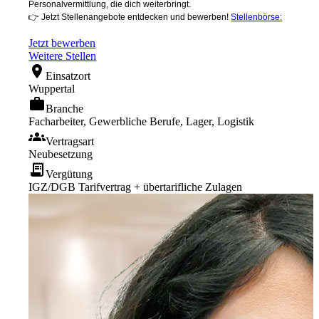
Personalvermittlung, die dich weiterbringt.
👉 Jetzt Stellenangebote entdecken und bewerben!
Stellenbörse:
Jetzt bewerben
Weitere Stellen
location_on
Einsatzort
Wuppertal
work
Branche
Facharbeiter, Gewerbliche Berufe, Lager, Logistik
groups
Vertragsart
Neubesetzung
receipt_long
Vergütung
IGZ/DGB Tarifvertrag + übertarifliche Zulagen