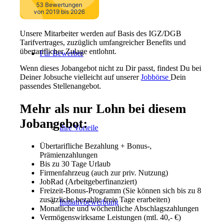
Unsere Mitarbeiter werden auf Basis des IGZ/DGB
Tarifvertrages, zuzüglich umfangreicher Benefits und
übertariflicher Zulage entlohnt.
Für Bewerber
Wenn dieses Jobangebot nicht zu Dir passt, findest Du bei
Deiner Jobsuche vielleicht auf unserer
Jobbörse
Dein
passendes Stellenangebot.
Mehr als nur Lohn bei diesem
Jobangebot:
Ihre Vorteile
Übertarifliche Bezahlung + Bonus-,
Prämienzahlungen
Bis zu 30 Tage Urlaub
Firmenfahrzeug (auch zur priv. Nutzung)
JobRad (Arbeitgeberfinanziert)
Freizeit-Bonus-Programm (Sie können sich bis zu 8
zusätzliche bezahlte freie Tage erarbeiten)
Initiativbewerbung
Monatliche und wöchentliche Abschlagszahlungen
Vermögenswirksame Leistungen (mtl. 40,- €)