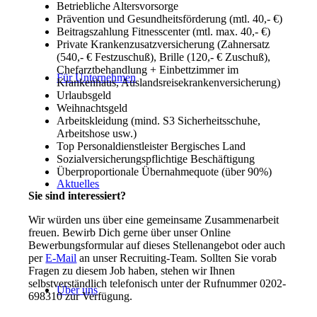
Betriebliche Altersvorsorge
Prävention und Gesundheitsförderung (mtl. 40,- €)
Beitragszahlung Fitnesscenter (mtl. max. 40,- €)
Private Krankenzusatzversicherung (Zahnersatz
(540,- € Festzuschuß), Brille (120,- € Zuschuß),
Chefarztbehandlung + Einbettzimmer im
Für Unternehmen
Krankenhaus, Auslandsreisekrankenversicherung)
Urlaubsgeld
Weihnachtsgeld
Arbeitskleidung (mind. S3 Sicherheitsschuhe,
Arbeitshose usw.)
Top Personaldienstleister Bergisches Land
Sozialversicherungspflichtige Beschäftigung
Überproportionale Übernahmequote (über 90%)
Aktuelles
Sie sind interessiert?
Wir würden uns über eine gemeinsame Zusammenarbeit
freuen. Bewirb Dich gerne über unser Online
Bewerbungsformular auf dieses Stellenangebot oder auch
per
E-Mail
an unser Recruiting-Team. Sollten Sie vorab
Fragen zu diesem Job haben, stehen wir Ihnen
selbstverständlich telefonisch unter der Rufnummer 0202-
Über uns
698310 zur Verfügung.