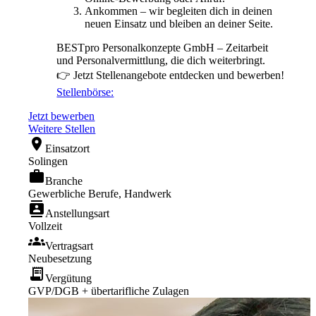
Ankommen – wir begleiten dich in deinen
neuen Einsatz und bleiben an deiner Seite.
BESTpro Personalkonzepte GmbH – Zeitarbeit
und Personalvermittlung, die dich weiterbringt.
👉 Jetzt Stellenangebote entdecken und bewerben!
Stellenbörse:
Jetzt bewerben
Weitere Stellen
location_on
Einsatzort
Solingen
work
Branche
Gewerbliche Berufe, Handwerk
contacts
Anstellungsart
Vollzeit
groups
Vertragsart
Neubesetzung
receipt_long
Vergütung
GVP/DGB + übertarifliche Zulagen