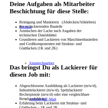
Deine Aufgaben als Mitarbeiter
Beschichtung für diese Stelle:
Reinigung und Maskieren (Abdecken/Abkleben)
der zu lackierenden Bauteile
Kontakt
Anmischen der Lacke nach Angaben der
technischen Datenblätter
Grundieren und Lackieren von Maschinenbauteilen
und Großkomponenten mit Struktur- und
Glattlacken (1K und 2K)
Ansprechpartner
Das bringst Du als Lackierer für
diesen Job mit:
Abgeschlossene Ausbildung als Lackierer (m/w/d),
Industrielackierer (m/w/d), Spritzlackierer
Becherpistole (m/w/d) oder eine vergleichbare
Berufsausbildung
Anfahrt & E-Mail
Erfahrung beim Lackieren mit Struktur- und
Glattlacken – 1K und 2K