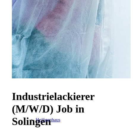
Radevormwald
Hilden
Industrielackierer
(M/W/D) Job in
Solingen
Heiligenhaus