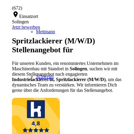
(672)
location_on
Einsatzort
Solingen
Jetzt bewerben
Mettmann
Spritzlackierer (M/W/D)
Stellenangebot für
Für unseren Kunden, ein renommiertes Unternehmen im
Maschinenbau
mit Standort in
Solingen
, suchen wir mit
diesem Stellenangebot nach engagierten
Schwelm
Industrielackierer
/in, Spritzlackierer
(M/W/D)
, um das
dynamisches Team zu verstärken. Wir informieren Dich
gerne über die Anforderungen für das Stellenangebot.
Ennepetal