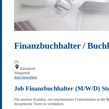
Haan
Finanzbuchhalter / Buch
(5)
Radevormwald
location_on
Einsatzort
Wuppertal
Jetzt bewerben
Job Finanzbuchhalter (M/W/D) St
Für unseren Kunden, ein renommiertes Unternehmen in der
M
Hilden
dynamische Team zu verstärken.