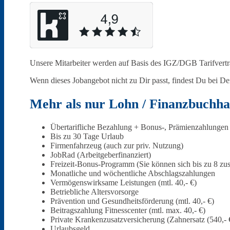
Heiligenhaus
Unsere Mitarbeiter werden auf Basis des IGZ/DGB Tarifvertrag
Wenn dieses Jobangebot nicht zu Dir passt, findest Du bei De
Mehr als nur Lohn / Finanzbuchha
Übertarifliche Bezahlung + Bonus-, Prämienzahlungen
Bis zu 30 Tage Urlaub
Mettmann
Firmenfahrzeug (auch zur priv. Nutzung)
JobRad (Arbeitgeberfinanziert)
Freizeit-Bonus-Programm (Sie können sich bis zu 8 zusä
Monatliche und wöchentliche Abschlagszahlungen
Vermögenswirksame Leistungen (mtl. 40,- €)
Betriebliche Altersvorsorge
Prävention und Gesundheitsförderung (mtl. 40,- €)
Beitragszahlung Fitnesscenter (mtl. max. 40,- €)
Schwelm
Private Krankenzusatzversicherung (Zahnersatz (540,-
Urlaubsgeld