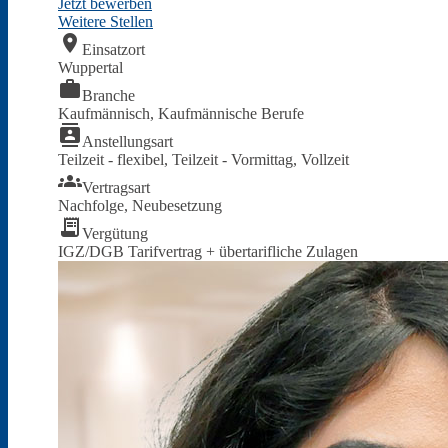
Jetzt bewerben
Weitere Stellen
location_on
Einsatzort
Wuppertal
work
Branche
Kaufmännisch, Kaufmännische Berufe
Anfahrt & E-Mail
contacts
Anstellungsart
Teilzeit - flexibel, Teilzeit - Vormittag, Vollzeit
groups
Vertragsart
Nachfolge, Neubesetzung
receipt_long
Vergütung
IGZ/DGB Tarifvertrag + übertarifliche Zulagen
Downloads
Mitarbeiter-Login