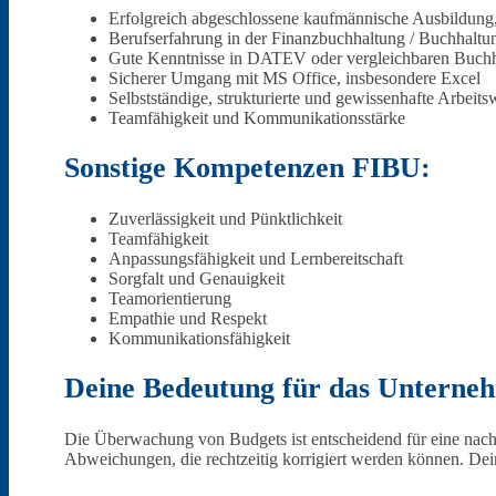
Erfolgreich abgeschlossene kaufmännische Ausbildung
Berufserfahrung in der Finanzbuchhaltung / Buchhaltu
Gute Kenntnisse in DATEV oder vergleichbaren Buc
Sicherer Umgang mit MS Office, insbesondere Excel
Selbstständige, strukturierte und gewissenhafte Arbeits
Teamfähigkeit und Kommunikationsstärke
Initiativbewerbung
Sonstige Kompetenzen FIBU:
Zuverlässigkeit und Pünktlichkeit
Teamfähigkeit
Anpassungsfähigkeit und Lernbereitschaft
Sorgfalt und Genauigkeit
Teamorientierung
Für Unternehmen
Empathie und Respekt
Kommunikationsfähigkeit
Deine Bedeutung für das Unterne
Die Überwachung von Budgets ist entscheidend für eine nachh
Abweichungen, die rechtzeitig korrigiert werden können. De
Aktuelles