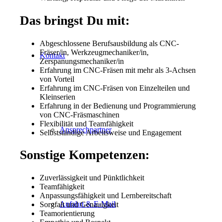
Das bringst Du mit:
Abgeschlossene Berufsausbildung als CNC-
Fräser/in, Werkzeugmechaniker/in,
Kontakt
Zerspanungsmechaniker/in
Erfahrung im CNC-Fräsen mit mehr als 3-Achsen
von Vorteil
Erfahrung im CNC-Fräsen von Einzelteilen und
Kleinserien
Erfahrung in der Bedienung und Programmierung
von CNC-Fräsmaschinen
Flexibilität und Teamfähigkeit
Ansprechpartner
Selbstständige Arbeitsweise und Engagement
Sonstige Kompetenzen:
Zuverlässigkeit und Pünktlichkeit
Teamfähigkeit
Anpassungsfähigkeit und Lernbereitschaft
Anfahrt & E-Mail
Sorgfalt und Genauigkeit
Teamorientierung