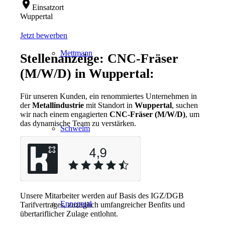
location_on
Einsatzort
Wuppertal
Jetzt bewerben
Mettmann
Stellenanzeige: CNC-Fräser
(M/W/D) in Wuppertal:
Für unseren Kunden, ein renommiertes Unternehmen in
der
Metallindustrie
mit Standort in
Wuppertal
, suchen
wir nach einem engagierten
CNC-Fräser (M/W/D)
, um
das dynamische Team zu verstärken.
Schwelm
Unsere Mitarbeiter werden auf Basis des IGZ/DGB
Ennepetal
Tarifvertrages, zuzüglich umfangreicher Benfits und
übertariflicher Zulage entlohnt.