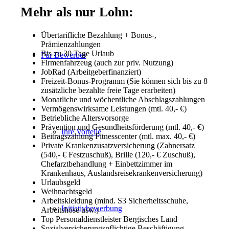
Mehr als nur Lohn:
Übertarifliche Bezahlung + Bonus-,
Prämienzahlungen
Bis zu 30 Tage Urlaub
Für Bewerber
Firmenfahrzeug (auch zur priv. Nutzung)
JobRad (Arbeitgeberfinanziert)
Freizeit-Bonus-Programm (Sie können sich bis zu 8
zusätzliche bezahlte freie Tage erarbeiten)
Monatliche und wöchentliche Abschlagszahlungen
Vermögenswirksame Leistungen (mtl. 40,- €)
Betriebliche Altersvorsorge
Prävention und Gesundheitsförderung (mtl. 40,- €)
Ihre Vorteile
Beitragszahlung Fitnesscenter (mtl. max. 40,- €)
Private Krankenzusatzversicherung (Zahnersatz
(540,- € Festzuschuß), Brille (120,- € Zuschuß),
Chefarztbehandlung + Einbettzimmer im
Krankenhaus, Auslandsreisekrankenversicherung)
Urlaubsgeld
Weihnachtsgeld
Arbeitskleidung (mind. S3 Sicherheitsschuhe,
Initiativbewerbung
Arbeitshose usw.)
Top Personaldienstleister Bergisches Land
Sozialversicherungspflichtige Beschäftigung