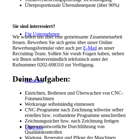
Überproportionale Übernahmequote (über 90%)
Sie sind interessiert?
Für Unternehmen
Wir würden uns über eine gemeinsame Zusammenarbeit
freuen. Bewerben Sie sich gerne über unser Online
Bewerbungsformular oder auch per
E-Mail
an unser
Recruiting-Team. Sollten Sie vorab Fragen haben, stehen
wir Ihnen selbstverständlich telefonisch unter der
Rufnummer 0202-698310 zur Verfügung.
Deine Aufgaben:
Aktuelles
Einrichten, Bedienen und Überwachen von CNC-
Fräsmaschinen
Werkzeuge selbstständig einmessen
CNC-Programme nach Zeichnung teilweise selber
erstellen bzw. vorhandene Programme umschreiben
Zeichnungssicher bzw. nach Zeichnung fertigen
Eigenverantwortliche Durchführung von
Über uns
Qualitätskontrollen
Wartung, Reperatur und Pflege der Maschinen