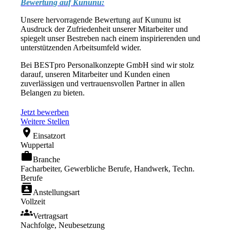
Bewertung auf Kununu:
Unsere hervorragende Bewertung auf Kununu ist
Ausdruck der Zufriedenheit unserer Mitarbeiter und
spiegelt unser Bestreben nach einem inspirierenden und
unterstützenden Arbeitsumfeld wider.
Bei BESTpro Personalkonzepte GmbH sind wir stolz
darauf, unseren Mitarbeiter und Kunden einen
zuverlässigen und vertrauensvollen Partner in allen
Belangen zu bieten.
Jetzt bewerben
Weitere Stellen
location_on
Einsatzort
Wuppertal
work
Branche
Facharbeiter, Gewerbliche Berufe, Handwerk, Techn.
Berufe
contacts
Anstellungsart
Vollzeit
groups
Vertragsart
Nachfolge, Neubesetzung