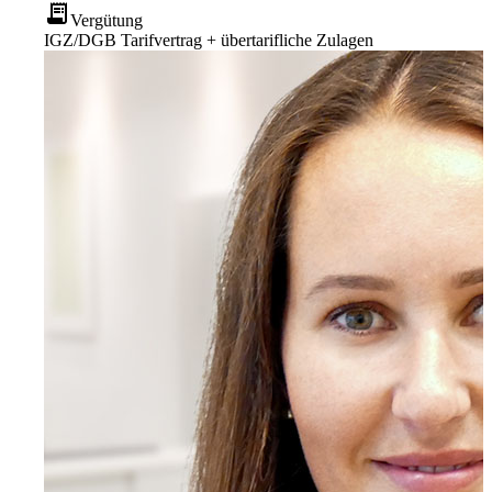
receipt_long
Vergütung
IGZ/DGB Tarifvertrag + übertarifliche Zulagen