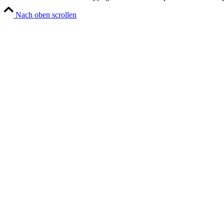
Nach oben scrollen
Stellenangebote
Wuppertal, Solingen, Remschei
Velbert