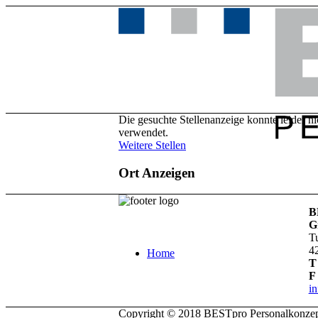
Die gesuchte Stellenanzeige konnte leider n
verwendet.
Weitere Stellen
Ort Anzeigen
B
G
T
4
Home
T
F
i
Copyright © 2018 BESTpro Personalkonz