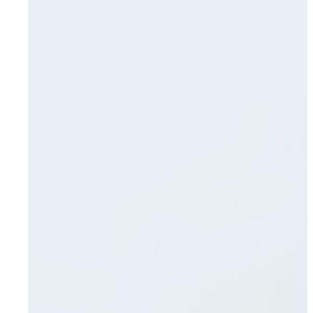
Radevormwald
Hilden
Heiligenhaus