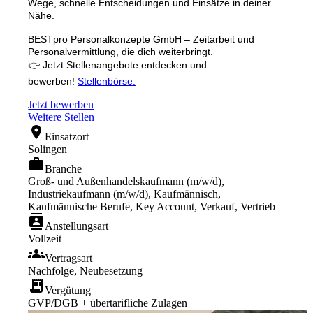
Wege, schnelle Entscheidungen und Einsätze in deiner
Nähe.
BESTpro Personalkonzepte GmbH – Zeitarbeit und
Personalvermittlung, die dich weiterbringt.
👉 Jetzt Stellenangebote entdecken und
bewerben!
Stellenbörse:
Jetzt bewerben
Weitere Stellen
location_on
Einsatzort
Solingen
work
Branche
Groß- und Außenhandelskaufmann (m/w/d),
Industriekaufmann (m/w/d), Kaufmännisch,
Kaufmännische Berufe, Key Account, Verkauf, Vertrieb
contacts
Anstellungsart
Vollzeit
groups
Vertragsart
Nachfolge, Neubesetzung
receipt_long
Vergütung
GVP/DGB + übertarifliche Zulagen