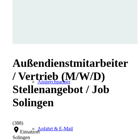
Kontakt
Außendienstmitarbeiter
/ Vertrieb (M/W/D)
Ansprechpartner
Stellenangebot / Job
Solingen
(388)
location_on
Anfahrt & E-Mail
Einsatzort
Solingen