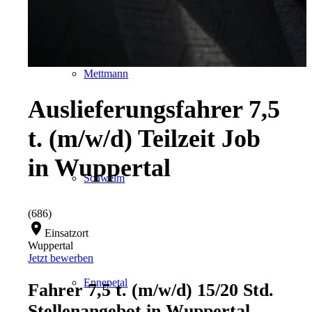
Mettmann
Auslieferungsfahrer 7,5
t. (m/w/d) Teilzeit Job
in Wuppertal
Schwelm
(686)
location_on
Einsatzort
Wuppertal
Jetzt bewerben
Ennepetal
Fahrer 7,5 t. (m/w/d) 15/20 Std.
Stellenangebot in Wuppertal