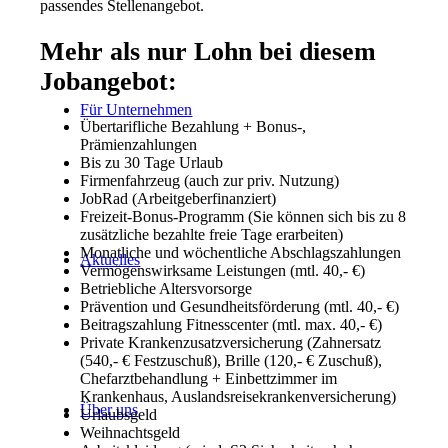
passendes Stellenangebot.
Mehr als nur Lohn bei diesem
Jobangebot:
Für Unternehmen
Übertarifliche Bezahlung + Bonus-,
Prämienzahlungen
Bis zu 30 Tage Urlaub
Firmenfahrzeug (auch zur priv. Nutzung)
JobRad (Arbeitgeberfinanziert)
Freizeit-Bonus-Programm (Sie können sich bis zu 8
zusätzliche bezahlte freie Tage erarbeiten)
Monatliche und wöchentliche Abschlagszahlungen
Aktuelles
Vermögenswirksame Leistungen (mtl. 40,- €)
Betriebliche Altersvorsorge
Prävention und Gesundheitsförderung (mtl. 40,- €)
Beitragszahlung Fitnesscenter (mtl. max. 40,- €)
Private Krankenzusatzversicherung (Zahnersatz
(540,- € Festzuschuß), Brille (120,- € Zuschuß),
Chefarztbehandlung + Einbettzimmer im
Krankenhaus, Auslandsreisekrankenversicherung)
Über uns
Urlaubsgeld
Weihnachtsgeld