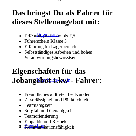
Das bringst Du als Fahrer für
dieses Stellenangebot mit:
Downloads
Erfahrung mit Lkw bis 7,5 t.
Führerschein Klasse 3
Erfahrung im Lagerbereich
Selbstständiges Arbeiten und hohes
Verantwortungsbewusstsein
Eigenschaften für das
Jobangebot Lkw - Fahrer:
Mitarbeiter-Login
Freundliches auftreten bei Kunden
Zuverlässigkeit und Pünktlichkeit
Teamfähigkeit
Sorgfalt und Genauigkeit
Teamorientierung
Empathie und Respekt
Bewerbung
Kommunikationsfähigkeit