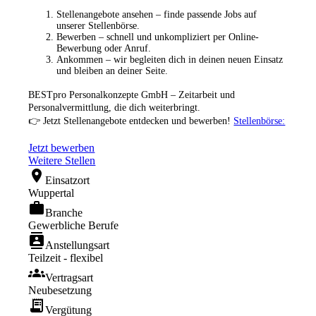
Stellenangebote ansehen – finde passende Jobs auf
unserer Stellenbörse.
Bewerben – schnell und unkompliziert per Online-
Bewerbung oder Anruf.
Ankommen – wir begleiten dich in deinen neuen Einsatz
und bleiben an deiner Seite.
BESTpro Personalkonzepte GmbH – Zeitarbeit und
Personalvermittlung, die dich weiterbringt.
👉 Jetzt Stellenangebote entdecken und bewerben!
Stellenbörse:
Jetzt bewerben
Weitere Stellen
location_on
Einsatzort
Wuppertal
work
Branche
Gewerbliche Berufe
contacts
Anstellungsart
Teilzeit - flexibel
groups
Vertragsart
Neubesetzung
receipt_long
Vergütung