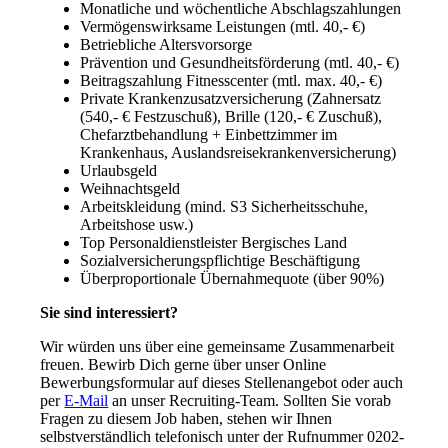
Monatliche und wöchentliche Abschlagszahlungen
Vermögenswirksame Leistungen (mtl. 40,- €)
Betriebliche Altersvorsorge
Prävention und Gesundheitsförderung (mtl. 40,- €)
Beitragszahlung Fitnesscenter (mtl. max. 40,- €)
Private Krankenzusatzversicherung (Zahnersatz
(540,- € Festzuschuß), Brille (120,- € Zuschuß),
Chefarztbehandlung + Einbettzimmer im
Krankenhaus, Auslandsreisekrankenversicherung)
Urlaubsgeld
Weihnachtsgeld
Arbeitskleidung (mind. S3 Sicherheitsschuhe,
Arbeitshose usw.)
Top Personaldienstleister Bergisches Land
Sozialversicherungspflichtige Beschäftigung
Überproportionale Übernahmequote (über 90%)
Sie sind interessiert?
Wir würden uns über eine gemeinsame Zusammenarbeit
freuen. Bewirb Dich gerne über unser Online
Bewerbungsformular auf dieses Stellenangebot oder auch
per
E-Mail
an unser Recruiting-Team. Sollten Sie vorab
Fragen zu diesem Job haben, stehen wir Ihnen
selbstverständlich telefonisch unter der Rufnummer 0202-