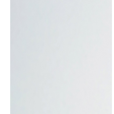
Wuppertal, Solingen, Remscheid, Düsseldorf
Velbert
Haan