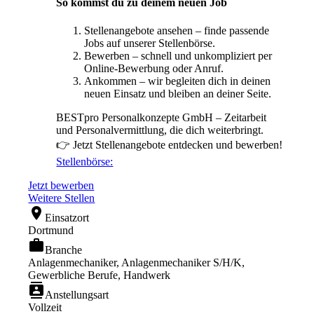
So kommst du zu deinem neuen Job
Stellenangebote ansehen – finde passende
Jobs auf unserer Stellenbörse.
Bewerben – schnell und unkompliziert per
Online-Bewerbung oder Anruf.
Ankommen – wir begleiten dich in deinen
neuen Einsatz und bleiben an deiner Seite.
BESTpro Personalkonzepte GmbH – Zeitarbeit
und Personalvermittlung, die dich weiterbringt.
👉 Jetzt Stellenangebote entdecken und bewerben!
Stellenbörse:
Jetzt bewerben
Weitere Stellen
location_on
Einsatzort
Dortmund
work
Branche
Anlagenmechaniker, Anlagenmechaniker S/H/K,
Gewerbliche Berufe, Handwerk
contacts
Anstellungsart
Vollzeit