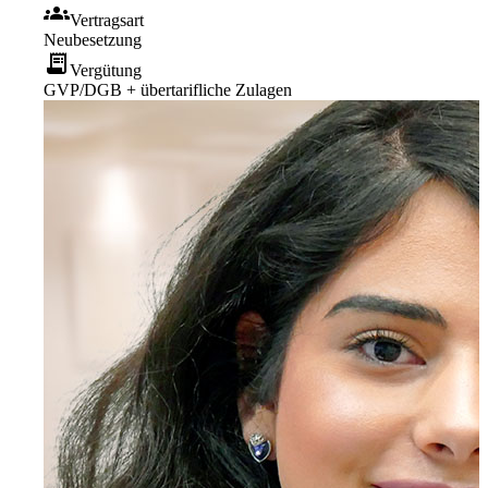
groups
Vertragsart
Neubesetzung
receipt_long
Vergütung
GVP/DGB + übertarifliche Zulagen