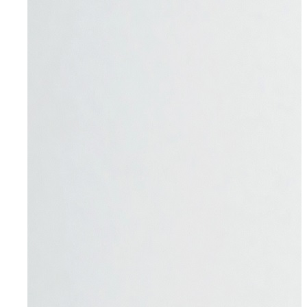
Mettmann
Schwelm
Ennepetal