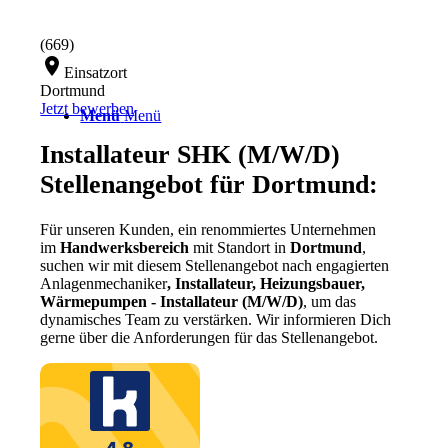
(669)
location_on
Einsatzort
Dortmund
Jetzt bewerben
Menü
Menü
Installateur SHK (M/W/D)
Stellenangebot für Dortmund:
Für unseren Kunden, ein renommiertes Unternehmen
im
Handwerksbereich
mit Standort in
Dortmund
,
suchen wir mit diesem Stellenangebot nach engagierten
Anlagenmechaniker
, Installateur, Heizungsbauer,
Wärmepumpen - Installateur
(M/W/D)
, um das
dynamisches Team zu verstärken. Wir informieren Dich
gerne über die Anforderungen für das Stellenangebot.