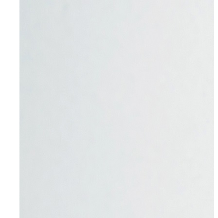
Radevormwald
Hilden
Heiligenhaus