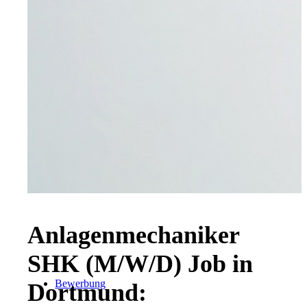
Downloads
Mitarbeiter-Login
Anlagenmechaniker
SHK (M/W/D) Job in
Bewerbung
Dortmund: