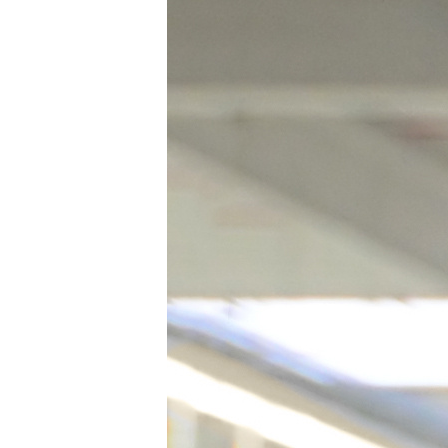
Stellenangebote
Wuppertal, Solingen, Remschei
Velbert