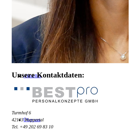
Für Unternehmen
Unsere Kontaktdaten:
Aktuelles
Turmhof 6
42103 Wuppertal
Über uns
Tel. +49 202 69 83 10