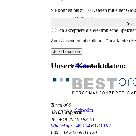
Sie können bis zu 10 Dateien mit einer G
Heiligenhaus
Datei
Ich akzeptiere die elektronische Speic
Zum Absenden bitte alle mit * markierten Fe
Jetzt bewerben
Unsere Kontaktdaten:
Mettmann
Turmhof 6
Schwelm
42103 Wuppertal
Tel. +49 202 69 83 10
WhatsApp: +49 174 69 83 152
Fax +49 202 69 83 120