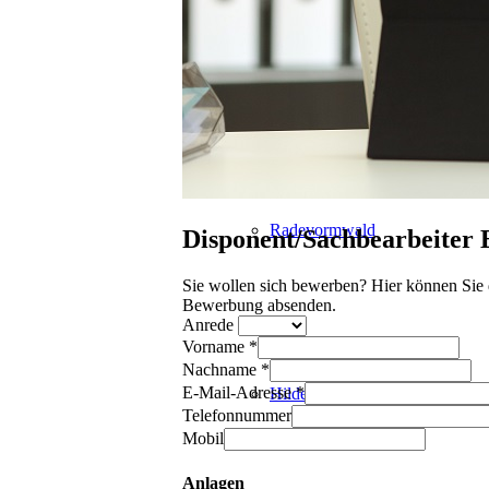
Haan
Radevormwald
Disponent/Sachbearbeiter 
Sie wollen sich bewerben? Hier können Sie 
Bewerbung absenden.
Anrede
Vorname *
Nachname *
E-Mail-Adresse *
Hilden
Telefonnummer
Mobil
Anlagen