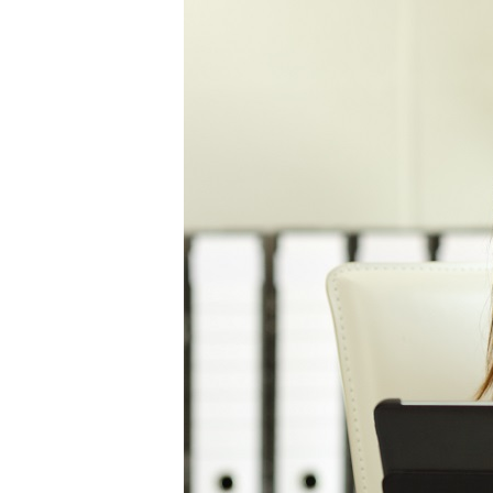
Stellenangebote
Wuppertal, Solingen, Remschei
Velbert