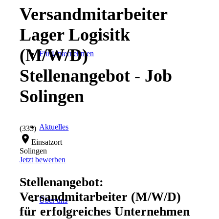
Versandmitarbeiter
Lager Logisitk
(M/W/D)
Für Unternehmen
Stellenangebot - Job
Solingen
Aktuelles
(335)
location_on
Einsatzort
Solingen
Jetzt bewerben
Stellenangebot:
Versandmitarbeiter (M/W/D)
Über uns
für erfolgreiches Unternehmen