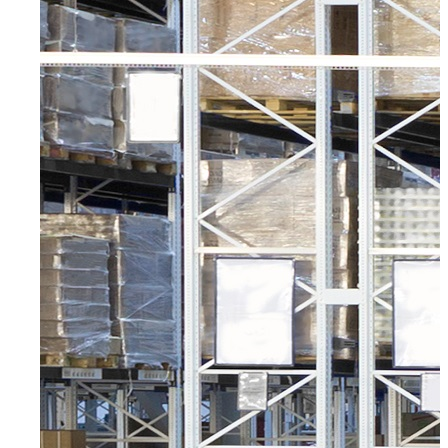
Radevormwald
Hilden
Heiligenhaus