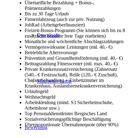
Übertarifliche Bezahlung + Bonus-,
Prämienzahlungen
Bis zu 30 Tage Urlaub
Firmenfahrzeug (auch zur priv. Nutzung)
JobRad (Arbeitgeberfinanziert)
Freizeit-Bonus-Programm (Sie können sich bis zu 8
Downloads
zusätzliche bezahlte freie Tage erarbeiten)
Monatliche und wöchentliche Abschlagszahlungen
Vermögenswirksame Leistungen (mtl. 40,- €)
Betriebliche Altersvorsorge
Prävention und Gesundheitsförderung (mtl. 40,- €)
Beitragszahlung Fitnesscenter (mtl. max. 40,- €)
Private Krankenzusatzversicherung (Zahnersatz
(540,- € Festzuschuß), Brille (120,- € Zuschuß),
Chefarztbehandlung + Einbettzimmer im
Mitarbeiter-Login
Krankenhaus, Auslandsreisekrankenversicherung)
Urlaubsgeld
Weihnachtsgeld
Arbeitskleidung (mind. S3 Sicherheitsschuhe,
Arbeitshose usw.)
Top Personaldienstleister Bergisches Land
Sozialversicherungspflichtige Beschäftigung
Überproportionale Übernahmequote (über 90%)
Bewerbung