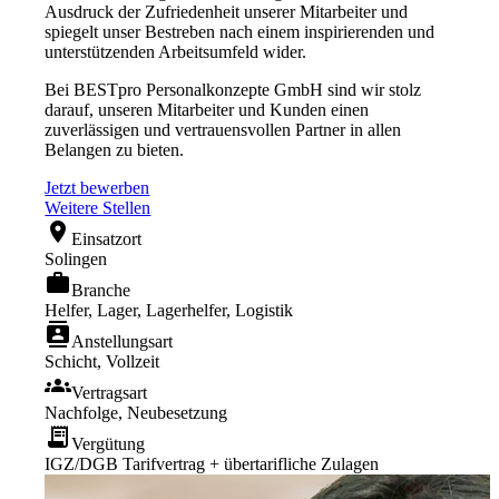
Ausdruck der Zufriedenheit unserer Mitarbeiter und
spiegelt unser Bestreben nach einem inspirierenden und
unterstützenden Arbeitsumfeld wider.
Bei BESTpro Personalkonzepte GmbH sind wir stolz
darauf, unseren Mitarbeiter und Kunden einen
zuverlässigen und vertrauensvollen Partner in allen
Belangen zu bieten.
Jetzt bewerben
Weitere Stellen
location_on
Einsatzort
Solingen
work
Branche
Helfer, Lager, Lagerhelfer, Logistik
contacts
Anstellungsart
Schicht, Vollzeit
groups
Vertragsart
Nachfolge, Neubesetzung
receipt_long
Vergütung
IGZ/DGB Tarifvertrag + übertarifliche Zulagen