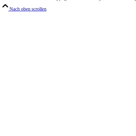
Nach oben scrollen
Stellenangebote
Wuppertal, Solingen, Remschei
Velbert