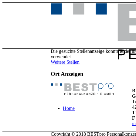
Die gesuchte Stellenanzeige konnte leider n
verwendet.
Weitere Stellen
Ort Anzeigen
B
G
T
4
Home
T
F
i
Copyright © 2018 BESTpro Personalkonz