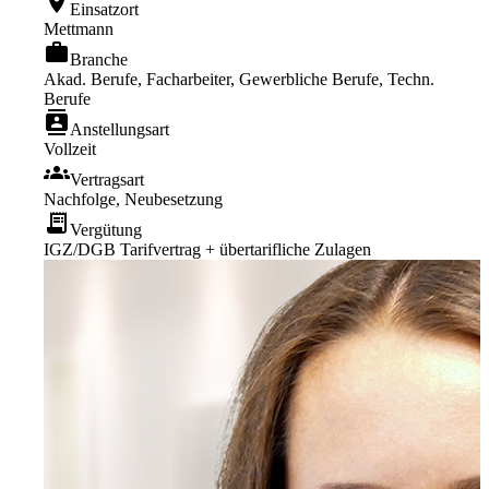
location_on
Einsatzort
Mettmann
work
Branche
Akad. Berufe, Facharbeiter, Gewerbliche Berufe, Techn.
Berufe
contacts
Anstellungsart
Vollzeit
groups
Vertragsart
Nachfolge, Neubesetzung
receipt_long
Vergütung
IGZ/DGB Tarifvertrag + übertarifliche Zulagen