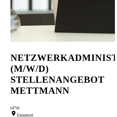
NETZWERKADMINIS
(M/W/D)
STELLENANGEBOT
METTMANN
(474)
location_on
Einsatzort