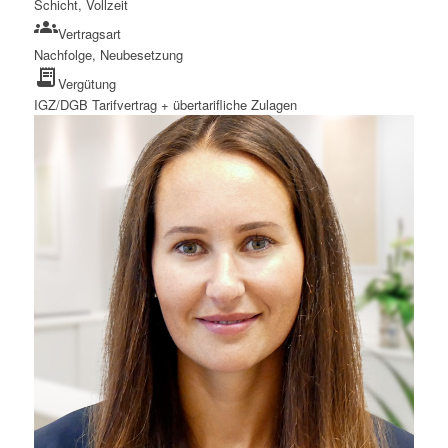
Schicht, Vollzeit
groups
Vertragsart
Nachfolge, Neubesetzung
receipt_long
Vergütung
IGZ/DGB Tarifvertrag + übertarifliche Zulagen