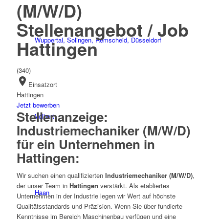
(M/W/D)
Stellenangebot / Job
Wuppertal, Solingen, Remscheid, Düsseldorf
Hattingen
(340)
location_on
Einsatzort
Hattingen
Jetzt bewerben
Stellenanzeige:
Velbert
Industriemechaniker (M/W/D)
für ein Unternehmen in
Hattingen:
Wir suchen einen qualifizierten
Industriemechaniker (M/W/D)
,
der unser Team in
Hattingen
verstärkt. Als etabliertes
Haan
Unternehmen in der Industrie legen wir Wert auf höchste
Qualitätsstandards und Präzision. Wenn Sie über fundierte
Kenntnisse im Bereich Maschinenbau verfügen und eine