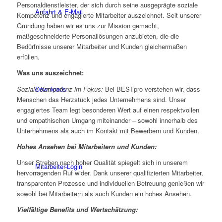
Personaldienstleister, der sich durch seine ausgeprägte soziale
Anfahrt & E-Mail
Kompetenz und engagierte Mitarbeiter auszeichnet. Seit unserer
Gründung haben wir es uns zur Mission gemacht,
maßgeschneiderte Personallösungen anzubieten, die die
Bedürfnisse unserer Mitarbeiter und Kunden gleichermaßen
erfüllen.
Was uns auszeichnet:
Soziale Kompetenz im Fokus:
Bei BESTpro verstehen wir, dass
Downloads
Menschen das Herzstück jedes Unternehmens sind. Unser
engagiertes Team legt besonderen Wert auf einen respektvollen
und empathischen Umgang miteinander – sowohl innerhalb des
Unternehmens als auch im Kontakt mit Bewerbern und Kunden.
Hohes Ansehen bei Mitarbeitern und Kunden:
Unser Streben nach hoher Qualität spiegelt sich in unserem
Mitarbeiter-Login
hervorragenden Ruf wider. Dank unserer qualifizierten Mitarbeiter,
transparenten Prozesse und individuellen Betreuung genießen wir
sowohl bei Mitarbeitern als auch Kunden ein hohes Ansehen.
Vielfältige Benefits und Wertschätzung: