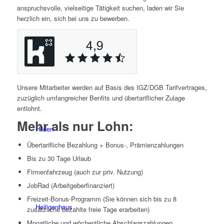
anspruchsvolle, vielseitige Tätigkeit suchen, laden wir Sie
herzlich ein, sich bei uns zu bewerben.
Radevormwald
Unsere Mitarbeiter werden auf Basis des IGZ/DGB Tarifvertrages,
zuzüglich umfangreicher Benfits und übertariflicher Zulage
entlohnt.
Mehr als nur Lohn:
Hilden
Übertarifliche Bezahlung + Bonus-, Prämienzahlungen
Bis zu 30 Tage Urlaub
Firmenfahrzeug (auch zur priv. Nutzung)
JobRad (Arbeitgeberfinanziert)
Freizeit-Bonus-Programm (Sie können sich bis zu 8
Heiligenhaus
zusätzliche bezahlte freie Tage erarbeiten)
Monatliche und wöchentliche Abschlagszahlungen