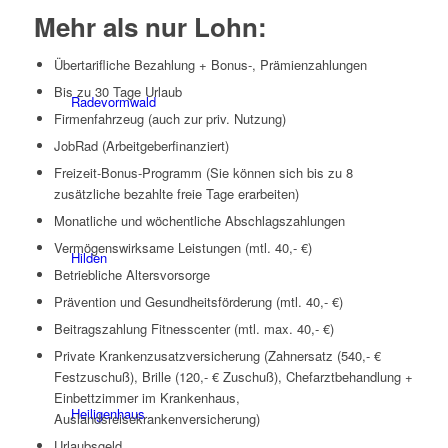
Mehr als nur Lohn:
Übertarifliche Bezahlung + Bonus-, Prämienzahlungen
Bis zu 30 Tage Urlaub
Radevormwald
Firmenfahrzeug (auch zur priv. Nutzung)
JobRad (Arbeitgeberfinanziert)
Freizeit-Bonus-Programm (Sie können sich bis zu 8
zusätzliche bezahlte freie Tage erarbeiten)
Monatliche und wöchentliche Abschlagszahlungen
Vermögenswirksame Leistungen (mtl. 40,- €)
Hilden
Betriebliche Altersvorsorge
Prävention und Gesundheitsförderung (mtl. 40,- €)
Beitragszahlung Fitnesscenter (mtl. max. 40,- €)
Private Krankenzusatzversicherung (Zahnersatz (540,- €
Festzuschuß), Brille (120,- € Zuschuß), Chefarztbehandlung +
Einbettzimmer im Krankenhaus,
Heiligenhaus
Auslandsreisekrankenversicherung)
Urlaubsgeld