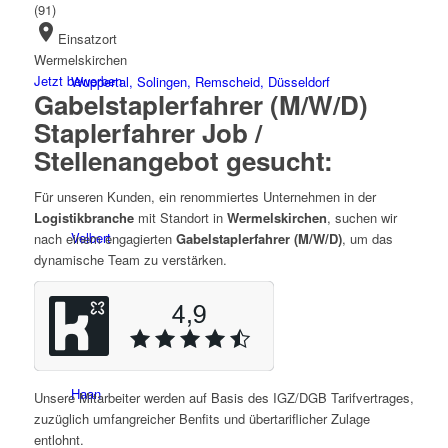
(91)
location_on
Einsatzort
Wermelskirchen
Jetzt bewerben
Wuppertal, Solingen, Remscheid, Düsseldorf
Gabelstaplerfahrer (M/W/D)
Staplerfahrer Job /
Stellenangebot gesucht:
Für unseren Kunden, ein renommiertes Unternehmen in der
Logistikbranche
mit Standort in
Wermelskirchen
, suchen wir
Velbert
nach einem engagierten
Gabelstaplerfahrer (M/W/D)
, um das
dynamische Team zu verstärken.
Haan
Unsere Mitarbeiter werden auf Basis des IGZ/DGB Tarifvertrages,
zuzüglich umfangreicher Benfits und übertariflicher Zulage
entlohnt.