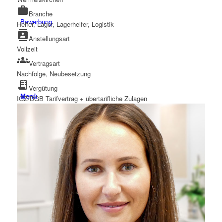
work
Branche
Bewerbung
Helfer, Lager, Lagerhelfer, Logistik
contacts
Anstellungsart
Vollzeit
groups
Vertragsart
Nachfolge, Neubesetzung
receipt_long
Vergütung
Menü
IGZ/DGB Tarifvertrag + übertarifliche Zulagen