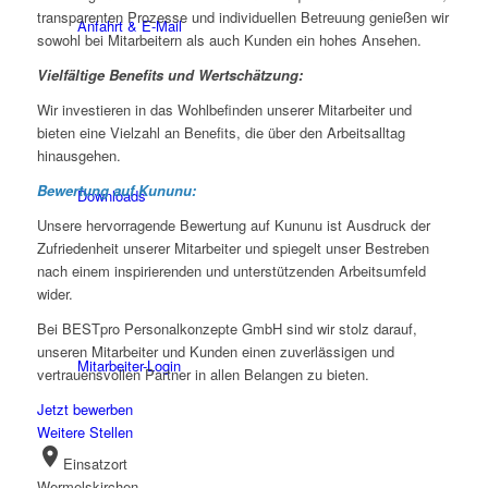
transparenten Prozesse und individuellen Betreuung genießen wir
Anfahrt & E-Mail
sowohl bei Mitarbeitern als auch Kunden ein hohes Ansehen.
Vielfältige Benefits und Wertschätzung:
Wir investieren in das Wohlbefinden unserer Mitarbeiter und
bieten eine Vielzahl an Benefits, die über den Arbeitsalltag
hinausgehen.
Bewertung auf Kununu:
Downloads
Unsere hervorragende Bewertung auf Kununu ist Ausdruck der
Zufriedenheit unserer Mitarbeiter und spiegelt unser Bestreben
nach einem inspirierenden und unterstützenden Arbeitsumfeld
wider.
Bei BESTpro Personalkonzepte GmbH sind wir stolz darauf,
unseren Mitarbeiter und Kunden einen zuverlässigen und
Mitarbeiter-Login
vertrauensvollen Partner in allen Belangen zu bieten.
Jetzt bewerben
Weitere Stellen
location_on
Einsatzort
Wermelskirchen