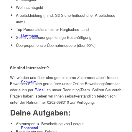
Weihnachtsgeld
Arbeitskleidung (mind. S3 Sicherheitsschuhe, Arbeitshose
usw.)
Top Personaldienstleister Bergisches Land
Mettmann
Sozialversicherungspflichtige Beschäftigung
Überproportionale Übernahmequote (über 90%)
Sie sind interessiert?
Wir würden uns über eine gemeinsame Zusammenarbeit freuen.
Schwelm
Bewerben Sie sich gerne über unser Online Bewerbungsformular
oder auch per
E-Mail
an unser Recruiting-Team. Sollten Sie vorab
Fragen haben, stehen wir Ihnen selbstverständlich telefonisch
unter der Rufnummer 0202-698310 zur Verfügung.
Deine Aufgaben:
Abtransport u. Beschaffung von Leergut
Ennepetal
Beseitigung von Schrott