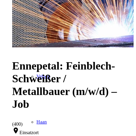
Wuppertal, Solingen, Remscheid, Düsseldorf
Ennepetal: Feinblech-
Schweißer /
Velbert
Metallbauer (m/w/d) –
Job
Haan
(400)
location_on
Einsatzort