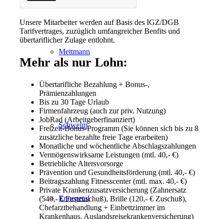
Unsere Mitarbeiter werden auf Basis des IGZ/DGB
Tarifvertrages, zuzüglich umfangreicher Benfits und
übertariflicher Zulage entlohnt.
Mettmann
Mehr als nur Lohn:
Übertarifliche Bezahlung + Bonus-,
Prämienzahlungen
Bis zu 30 Tage Urlaub
Firmenfahrzeug (auch zur priv. Nutzung)
JobRad (Arbeitgeberfinanziert)
Schwelm
Freizeit-Bonus-Programm (Sie können sich bis zu 8
zusätzliche bezahlte freie Tage erarbeiten)
Monatliche und wöchentliche Abschlagszahlungen
Vermögenswirksame Leistungen (mtl. 40,- €)
Betriebliche Altersvorsorge
Prävention und Gesundheitsförderung (mtl. 40,- €)
Beitragszahlung Fitnesscenter (mtl. max. 40,- €)
Private Krankenzusatzversicherung (Zahnersatz
Ennepetal
(540,- € Festzuschuß), Brille (120,- € Zuschuß),
Chefarztbehandlung + Einbettzimmer im
Krankenhaus, Auslandsreisekrankenversicherung)