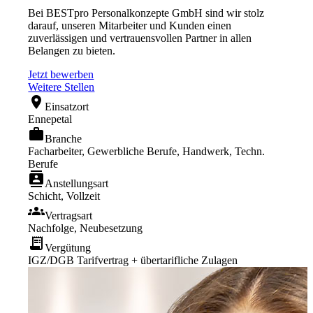
Bei BESTpro Personalkonzepte GmbH sind wir stolz
darauf, unseren Mitarbeiter und Kunden einen
zuverlässigen und vertrauensvollen Partner in allen
Belangen zu bieten.
Jetzt bewerben
Weitere Stellen
location_on
Einsatzort
Ennepetal
work
Branche
Facharbeiter, Gewerbliche Berufe, Handwerk, Techn.
Berufe
contacts
Anstellungsart
Schicht, Vollzeit
groups
Vertragsart
Nachfolge, Neubesetzung
receipt_long
Vergütung
IGZ/DGB Tarifvertrag + übertarifliche Zulagen