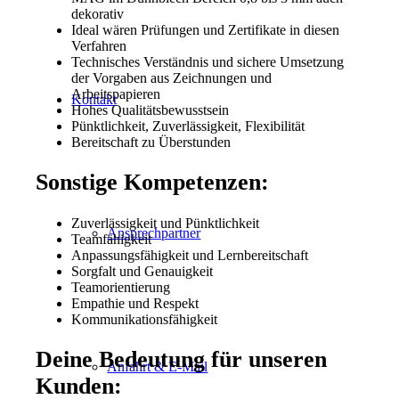
dekorativ
Ideal wären Prüfungen und Zertifikate in diesen
Verfahren
Technisches Verständnis und sichere Umsetzung
der Vorgaben aus Zeichnungen und
Arbeitspapieren
Kontakt
Hohes Qualitätsbewusstsein
Pünktlichkeit, Zuverlässigkeit, Flexibilität
Bereitschaft zu Überstunden
Sonstige Kompetenzen:
Zuverlässigkeit und Pünktlichkeit
Ansprechpartner
Teamfähigkeit
Anpassungsfähigkeit und Lernbereitschaft
Sorgfalt und Genauigkeit
Teamorientierung
Empathie und Respekt
Kommunikationsfähigkeit
Deine Bedeutung für unseren
Anfahrt & E-Mail
Kunden: