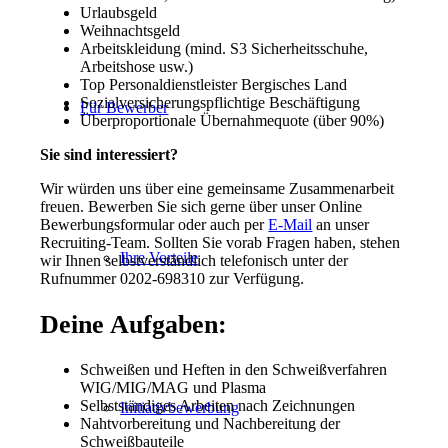
Urlaubsgeld
Weihnachtsgeld
Arbeitskleidung (mind. S3 Sicherheitsschuhe,
Arbeitshose usw.)
Top Personaldienstleister Bergisches Land
Sozialversicherungspflichtige Beschäftigung
Für Bewerber
Überproportionale Übernahmequote (über 90%)
Sie sind interessiert?
Wir würden uns über eine gemeinsame Zusammenarbeit
freuen. Bewerben Sie sich gerne über unser Online
Bewerbungsformular oder auch per
E-Mail
an unser
Recruiting-Team. Sollten Sie vorab Fragen haben, stehen
Ihre Vorteile
wir Ihnen selbstverständlich telefonisch unter der
Rufnummer 0202-698310 zur Verfügung.
Deine Aufgaben:
Schweißen und Heften in den Schweißverfahren
WIG/MIG/MAG und Plasma
Selbstständiges Arbeiten nach Zeichnungen
Initiativbewerbung
Nahtvorbereitung und Nachbereitung der
Schweißbauteile