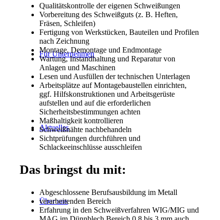
Qualitätskontrolle der eigenen Schweißungen
Vorbereitung des Schweißguts (z. B. Heften,
Fräsen, Schleifen)
Fertigung von Werkstücken, Bauteilen und Profilen
nach Zeichnung
Montage, Demontage und Endmontage
Für Unternehmen
Wartung, Instandhaltung und Reparatur von
Anlagen und Maschinen
Lesen und Ausfüllen der technischen Unterlagen
Arbeitsplätze auf Montagebaustellen einrichten,
ggf. Hilfskonstruktionen und Arbeitsgerüste
aufstellen und auf die erforderlichen
Sicherheitsbestimmungen achten
Maßhaltigkeit kontrollieren
Aktuelles
Schweißnähte nachbehandeln
Sichtprüfungen durchführen und
Schlackeeinschlüsse ausschleifen
Das bringst du mit:
Abgeschlossene Berufsausbildung im Metall
verarbeitenden Bereich
Über uns
Erfahrung in den Schweißverfahren WIG/MIG und
MAG im Dünnblech Bereich 0,8 bis 3 mm auch