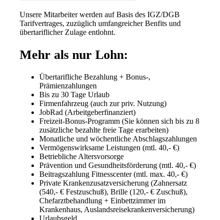
Unsere Mitarbeiter werden auf Basis des IGZ/DGB
Tarifvertrages, zuzüglich umfangreicher Benfits und
übertariflicher Zulage entlohnt.
Mehr als nur Lohn:
Übertarifliche Bezahlung + Bonus-,
Prämienzahlungen
Bis zu 30 Tage Urlaub
Firmenfahrzeug (auch zur priv. Nutzung)
JobRad (Arbeitgeberfinanziert)
Freizeit-Bonus-Programm (Sie können sich bis zu 8
zusätzliche bezahlte freie Tage erarbeiten)
Monatliche und wöchentliche Abschlagszahlungen
Vermögenswirksame Leistungen (mtl. 40,- €)
Betriebliche Altersvorsorge
Prävention und Gesundheitsförderung (mtl. 40,- €)
Beitragszahlung Fitnesscenter (mtl. max. 40,- €)
Private Krankenzusatzversicherung (Zahnersatz
(540,- € Festzuschuß), Brille (120,- € Zuschuß),
Chefarztbehandlung + Einbettzimmer im
Krankenhaus, Auslandsreisekrankenversicherung)
Urlaubsgeld