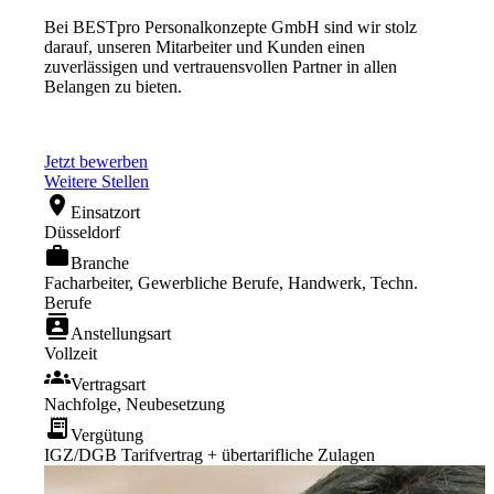
Bei BESTpro Personalkonzepte GmbH sind wir stolz
darauf, unseren Mitarbeiter und Kunden einen
zuverlässigen und vertrauensvollen Partner in allen
Belangen zu bieten.
Jetzt bewerben
Weitere Stellen
location_on
Einsatzort
Düsseldorf
work
Branche
Facharbeiter, Gewerbliche Berufe, Handwerk, Techn.
Berufe
contacts
Anstellungsart
Vollzeit
groups
Vertragsart
Nachfolge, Neubesetzung
receipt_long
Vergütung
IGZ/DGB Tarifvertrag + übertarifliche Zulagen