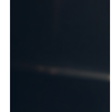
Radevormwald
Hilden
Heiligenhaus