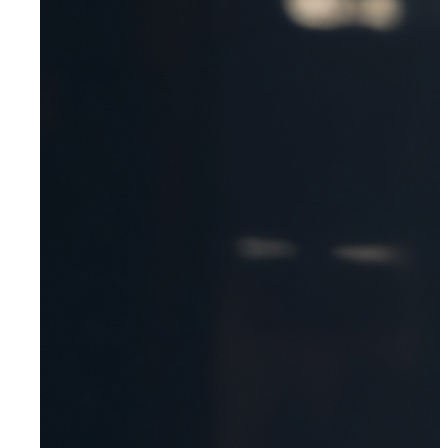
Wuppertal, Solingen, Remscheid, Düsseldorf
Velbert
Haan